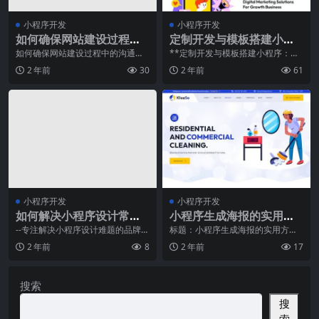
小程序开发
小程序开发
如何确保网站建设过程中
定制开发与模板搭建小程
的沟通顺畅？
序：哪个更经济？
如何确保网站建设过程中的沟通顺
**定制开发与模板搭建小程序：哪
畅？随着互联网技术的不断发展，
个更经济？**随着移动互联网的快
2 年前
30
2 年前
61
越来越多的企业和个人
速发展，小程序已
小程序开发
小程序开发
如何解决小程序设计常见
小程序生成海报的实用方
问题
法与技巧
--专注解决小程序设计难题的品牌小
标题：小程序生成海报的实用方法
程序设计作为移动互联网时代的一
与技巧：海报设计轻松搞定，品牌
2 年前
8
2 年前
17
项重要创新，已经
形象高效传播随着互联
搜索
搜