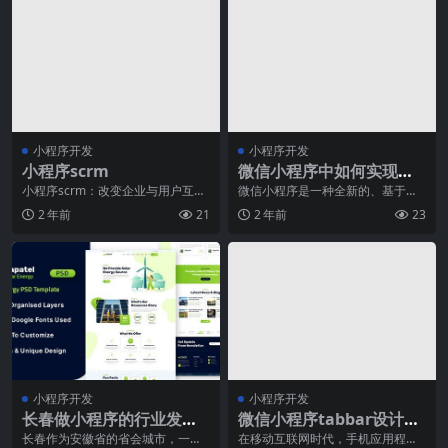
小程序开发
小程序开发
小程序scrm
微信小程序中如何实现原
生插件？
小程序scrm：改变企业与用户互动
微信小程序是一种全新的、基于微
新格局引言随着移动互联网的快速
信社交平台的移动应用，它具有轻
2 年前
21
2 年前
23
发展和智能手机的
便、快速、安全的特性
小程序开发
小程序开发
长春做小程序的行业发展
微信小程序tabbar设计的
状况和竞争态势分析
灵感来源
长春作为安徽省的省会城市，一直
在移动互联网时代，手机应用程序