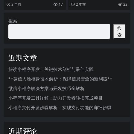
以来在科技创新和互联网发展方面
已经成为人们生活中不可或缺的一
2 年前
17
2 年前
22
非常活跃。随着小程序
部分。无论是购物、社
搜索
搜
索
近期文章
解读小程序开发：关键技术剖析与最佳实践
**微信人脸核身技术解析：保障信息安全的新利器**
微信小程序解决方案与开发技巧全解析
小程序开发工具详解：助力开发者轻松完成项目
小程序支付开发步骤解析：实现支付功能的详细步骤
近期评论