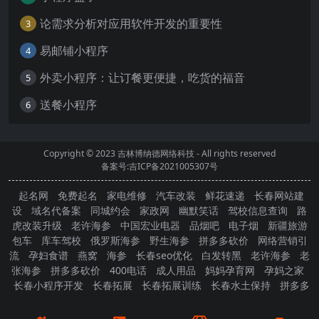
论需求分析对应用软件开发的重要性
3
易邮铺小程序
4
外卖小程序：让订餐更便捷，吃货的福音
5
送餐小程序
6
Copyright © 2023
吉林博纳德网络科技
- All rights reserved
备案号:吉ICP备2021005307号
起名网
免费起名
家电维修
汽车改装
鲜花速递
长春网站建
设
域名代备案
同城约会
家政网
幽默笑话
驾校信息查询
路
虎改装升级
老许海参
中国宏业电器
品烟吧
电子烟
新疆旅游
包车
库车驾校
俄罗斯海参
野生海参
拼多多砍价
网络营销引
流
孕妇食谱
燕窝
海参
长春seo优化
白发转黑
老许海参
老
张海参
拼多多砍价
400电话
成人用品
妈妈孕育网
孕妈之家
长春小程序开发
长春拓展
长春拓展训练
长春水土保持
拼多多
砍价