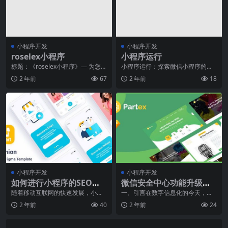
小程序开发
小程序开发
roselex小程序
小程序运行
标题：《roselex小程序》— 为您打
小程序运行：探索微信小程序的技
造智能化生活体验尊敬的读者朋友
术及其应用前景摘要：本文深入探
2 年前
67
2 年前
18
们，今天我
讨了小程序的运行原理
小程序开发
小程序开发
如何进行小程序的SEO优
微信安全中心功能升级，
化？
保护用户数字资产
随着移动互联网的快速发展，小程
一、引言在数字信息化的今天，网
序成为各大企业展示自己的一种闪
络科技的迅速发展让人们的生活更
2 年前
40
2 年前
24
亮利器。然而，小程序
加便捷。其中，微信以