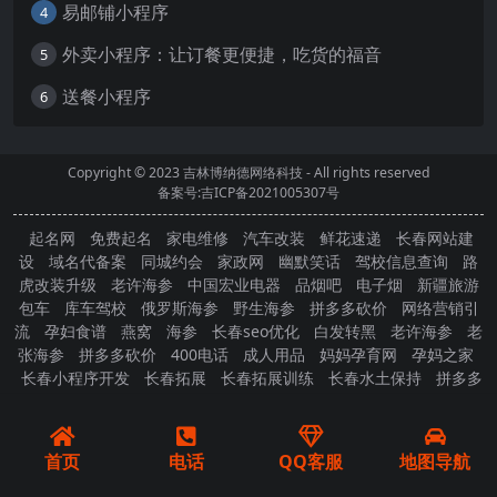
易邮铺小程序
4
外卖小程序：让订餐更便捷，吃货的福音
5
送餐小程序
6
Copyright © 2023
吉林博纳德网络科技
- All rights reserved
备案号:吉ICP备2021005307号
起名网
免费起名
家电维修
汽车改装
鲜花速递
长春网站建
设
域名代备案
同城约会
家政网
幽默笑话
驾校信息查询
路
虎改装升级
老许海参
中国宏业电器
品烟吧
电子烟
新疆旅游
包车
库车驾校
俄罗斯海参
野生海参
拼多多砍价
网络营销引
流
孕妇食谱
燕窝
海参
长春seo优化
白发转黑
老许海参
老
张海参
拼多多砍价
400电话
成人用品
妈妈孕育网
孕妈之家
长春小程序开发
长春拓展
长春拓展训练
长春水土保持
拼多多
砍价
首页
电话
QQ客服
地图导航