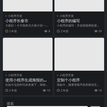
小程序开发
小程序开发
小程序长春市
小程序的编写
大家好！今天我来为大家介绍一下
小程序的编写：开创智能商机新时
小程序在长春市的应用情况。小程
代如今，随着移动互联网的不断发
2 年前
8
2 年前
59
序作为一种新兴的移动
展，小程序已经成为了
小程序开发
小程序开发
使用小程序生成海报的方
定制个小程序
法
在如今信息时代的发展下，海报作
现如今，随着智能手机和移动互联
为一种广告宣传方式已经渗透到了
网的普及，人们对于手机应用程序
2 年前
19
2 年前
14
我们生活各个方面。然
的需求也越来越高。而
搜索