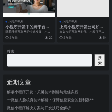
小程序开发
小程序开发
小程序开发中的跨平台框
上海小程序开发公司如何
架选择与对比
为客户制定差异化策略？
随着移动互联网的快速发展，小程
在如今的互联网时代，小程序已经
序成为了各大企业和开发者关注的
成为了企业推广和服务的一种重要
2 年前
22
2 年前
54
焦点。小程序以其轻便
工具。然而，面对市场
搜索
搜
索
近期文章
解读小程序开发：关键技术剖析与最佳实践
**微信人脸核身技术解析：保障信息安全的新利器**
微信小程序解决方案与开发技巧全解析