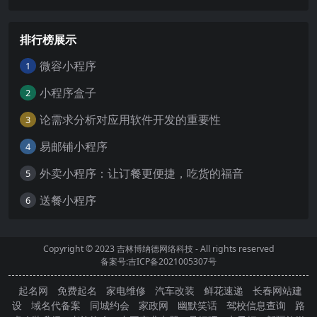
排行榜展示
微容小程序
1
小程序盒子
2
论需求分析对应用软件开发的重要性
3
易邮铺小程序
4
外卖小程序：让订餐更便捷，吃货的福音
5
送餐小程序
6
Copyright © 2023
吉林博纳德网络科技
- All rights reserved
备案号:吉ICP备2021005307号
起名网
免费起名
家电维修
汽车改装
鲜花速递
长春网站建
设
域名代备案
同城约会
家政网
幽默笑话
驾校信息查询
路