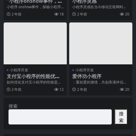
"小程序onshow事件，探
小程序灵感
秘小程序页面显示事件"
小程序 onshow事件，探秘小程序
小程序灵感在当今移动互联网时代
页面显示事件随着智能手机的普及
中扮演着越来越重要的角色。小程
2 年前
18
2 年前
20
和移动互联网的
序是一种轻量级应用程
小程序开发
小程序开发
支付宝小程序的性能优化
爱伴功小程序
有哪些技巧？
如何优化支付宝小程序的性能是一
：重拾爱的激情，共创美满伴侣关
个技术专家需要着重关注的问题。
系爱情是人生中非常美妙的经历之
2 年前
12
2 年前
20
以下是我对支付宝小程
一，然而随着时间推移
搜索
搜
索