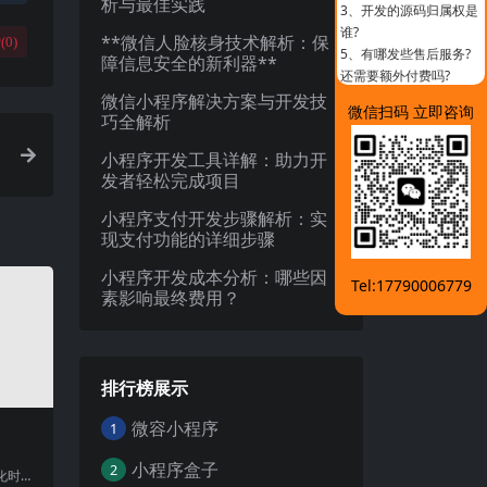
析与最佳实践
3、
开发的源码归属权是
谁?
**微信人脸核身技术解析：保
(
0
)
5、
有哪发些售后服务?
障信息安全的新利器**
还需要额外付费吗?
微信小程序解决方案与开发技
微信扫码 立即咨询
巧全解析
小程序开发工具详解：助力开
发者轻松完成项目
小程序支付开发步骤解析：实
现支付功能的详细步骤
小程序开发成本分析：哪些因
Tel:17790006779
素影响最终费用？
排行榜展示
微容小程序
1
小程序盒子
2
化时代