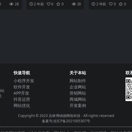
序已经成为
活方式的不断变化，移动互联网
投资理财的新选择随着互
0
28
2 年前
0
0
20
2 年前
0
0
的一部
成为了人们生活中不可或缺
发展，数字化时代对人们
快速导航
关于本站
联
小程序开发
网站制作
软件开发
企业网站
网站
APP开发
营销网站
营、
抖音运营
商城网站
网站优化
开发案例
Copyright © 2023
吉林博纳德网络科技
- All rights reserved
备案号:吉ICP备2021005307号