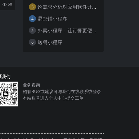
联网的
60
论需求分析对应用软件开发的重要性
的
3
易邮铺小程序
4
外卖小程序：让订餐更便捷，吃货的福音
5
送餐小程序
6
系我们
业务咨询
如有BUG或建议可与我们在线联系或登录
本站账号进入个人中心提交工单