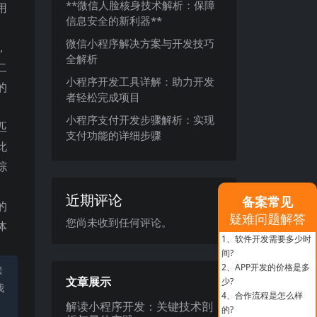
**微信人脸核身技术解析：保障
用
信息安全的新利器**
微信小程序解决方案与开发技巧
，
全解析
二
小程序开发工具详解：助力开发
的
者轻松完成项目
小程序支付开发步骤解析：实现
匹
支付功能的详细步骤
此
综
近期评论
备案常见
的
疑难问题解答
您尚未收到任何评论。
体
1、
软件开发需要多少时
间?
2、
APP开发的价格是多
禁
文章展示
少?
我
4、
合作流程是怎么样
解读小程序开发：关键技术剖
的?