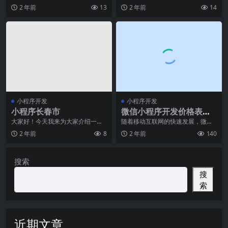
务的重要性愈发突出，小程序开发
践：引领高效、便捷、个性化的应
2 年前
13
2 年前
14
同样不例外。随着小程
用发展新趋势随着移动
小程序开发
小程序开发
小程序长春市
微信小程序开发价格表：
做一个商城小程序多少
大家好！今天我来为大家介绍一下
随着移动互联网的快速发展，微信
小程序在长春市的应用情况。小程
小程序作为一种轻量级的应用程
钱？
2 年前
8
2 年前
140
序作为一种新兴的移动
序，已经成为了许多企业
搜索
搜
索
近期文章