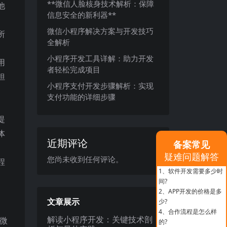
**微信人脸核身技术解析：保障
他
信息安全的新利器**
。
微信小程序解决方案与开发技巧
所
全解析
小程序开发工具详解：助力开发
用
者轻松完成项目
担
小程序支付开发步骤解析：实现
支付功能的详细步骤
提
体
近期评论
备案常见
疑难问题解答
您尚未收到任何评论。
程
1、
软件开发需要多少时
。
间?
2、
APP开发的价格是多
文章展示
少?
4、
合作流程是怎么样
解读小程序开发：关键技术剖
微
的?