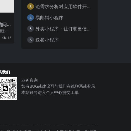
论需求分析对应用软件开发的重要性
3
易邮铺小程序
4
的问
外卖小程序：让订餐更便捷，吃货的福音
5
用形
场上崭
15
送餐小程序
6
序具
系我们
业务咨询
如有BUG或建议可与我们在线联系或登录
本站账号进入个人中心提交工单