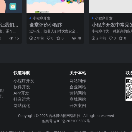
小程序开发
小程序开发
让我们
食堂评价小程序
小程序开发中常见
选择
题解决方案
发、乘车码
近年来，随着人们对饮食安全和
小程序作为一种新兴的应
及化，客户
口味需求的提高，食堂评价成为
式，早已在移动互联网市
0
15
2 年前
0
0
78
2 年前
0
0
据扫二
了大众关注的焦点。为了方
露头角。然而，尽管小程
快速导航
关于本站
联
小程序开发
网站制作
软件开发
企业网站
网站
APP开发
营销网站
营、
抖音运营
商城网站
网站优化
开发案例
Copyright © 2023
吉林博纳德网络科技
- All rights reserved
备案号:吉ICP备2021005307号