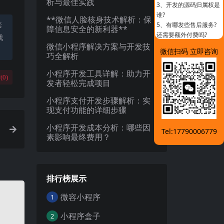
析与最佳实践
3、
开发的源码归属权是
谁?
**微信人脸核身技术解析：保
禁
5、
有哪发些售后服务?
障信息安全的新利器**
还需要额外付费吗?
我
微信小程序解决方案与开发技
微信扫码 立即咨询
巧全解析
小程序开发工具详解：助力开
(
0
)
发者轻松完成项目
小程序支付开发步骤解析：实
现支付功能的详细步骤
小程序开发成本分析：哪些因
Tel:17790006779
素影响最终费用？
排行榜展示
微容小程序
1
小程序盒子
2