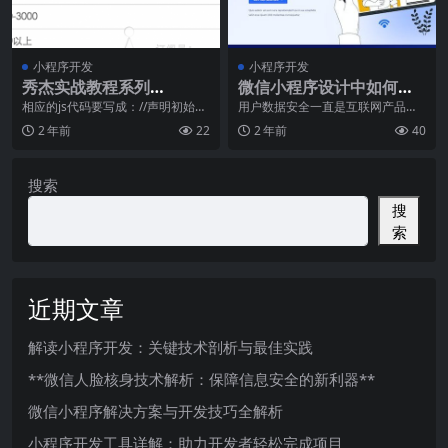
小程序开发
小程序开发
秀杰实战教程系列
微信小程序设计中如何保
《三》：下拉筛选菜单WX
证用户数据安全
相应的js代码要写成：//声明初始化
用户数据安全一直是互联网产品设
高亮状态数组function initSub
计中的一项重要任务，尤其是在微
DropDownMenu组件
2 年前
22
2 年前
40
信小程序设计中更是如
搜索
搜
索
近期文章
解读小程序开发：关键技术剖析与最佳实践
**微信人脸核身技术解析：保障信息安全的新利器**
微信小程序解决方案与开发技巧全解析
小程序开发工具详解：助力开发者轻松完成项目