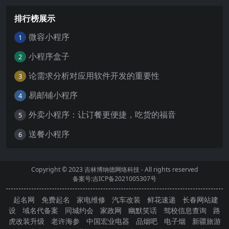
排行榜展示
微容小程序
1
小程序盒子
2
论需求分析对应用软件开发的重要性
3
易邮铺小程序
4
外卖小程序：让订餐更便捷，吃货的福音
5
送餐小程序
6
Copyright © 2023
吉林博纳德网络科技
- All rights reserved
备案号:吉ICP备2021005307号
起名网
免费起名
家电维修
汽车改装
鲜花速递
长春网站建
设
域名代备案
同城约会
家政网
幽默笑话
驾校信息查询
路
虎改装升级
老许海参
中国宏业电器
品烟吧
电子烟
新疆旅游