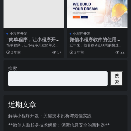
小程序开发
小程序开发
"简单程序，让小程序开发
微信小程序软件的使用方
简单又易用"
法和特点
简单程序，让小程序开发简单又易
近年来，随着移动互联网的快速发
用随着智能手机的普及，小程序已
展，智能手机已成为人们日常生活
2 年前
57
2 年前
22
经成为了人们日常生活
中不可或缺的工具。而
搜索
搜
索
近期文章
解读小程序开发：关键技术剖析与最佳实践
**微信人脸核身技术解析：保障信息安全的新利器**