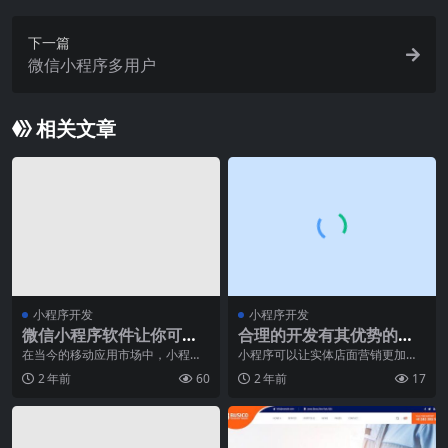
下一篇
微信小程序多用户
相关文章
小程序开发
小程序开发
微信小程序软件让你可以
合理的开发有其优势的分
快速开发小程序
销系统需得重视运用小程
在当今的移动应用市场中，小程序
小程序可以让实体店面营销更加便
的兴起无疑成为了一股新的潮流。
捷，大多数电商线上的推广做的比
序
2 年前
60
2 年前
17
作为一种轻量级的应用
较多，线下实体店往往