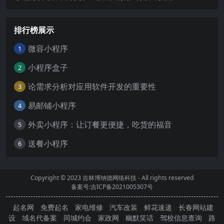
排行榜展示
微容小程序
1
小程序盒子
2
论需求分析对应用软件开发的重要性
3
易邮铺小程序
4
外卖小程序：让订餐更便捷，吃货的福音
5
送餐小程序
6
Copyright © 2023
吉林博纳德网络科技
- All rights reserved
备案号:吉ICP备2021005307号
起名网
免费起名
家电维修
汽车改装
鲜花速递
长春网站建
设
域名代备案
同城约会
家政网
幽默笑话
驾校信息查询
路