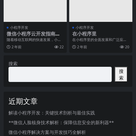
小程序开发
小程序开发
微信小程序云开发指南：
在小程序里
快速构建强大的小程序云
随着移动互联网的快速发展，小程
在小程序里的全面发展和广泛应用
序已经成为人们生活中不可或缺的
随着智能手机的普及以及移动互联
应用
2 年前
22
2 年前
20
一部分。作为一种轻量
网的快速发展，小程序
搜索
搜
索
近期文章
解读小程序开发：关键技术剖析与最佳实践
**微信人脸核身技术解析：保障信息安全的新利器**
微信小程序解决方案与开发技巧全解析