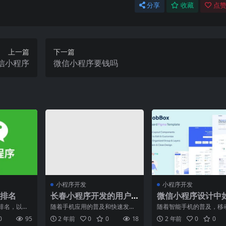
分享
收藏
点赞
上一篇
下一篇
微信小程序
微信小程序要钱吗
小程序开发
小程序开发
排名
长春小程序开发的用户
微信小程序设计中
体验设计方法
合理利用组件
排名，以下
随着手机应用的普及和快速发
随着智能手机的普及，移
："> <b
展，用户对于应用的用户体验要
程序的需求也越来越大。
0
95
2 年前
0
0
18
2 年前
0
0
求也越来越高。作为现代化大
程序作为一种轻量级的应