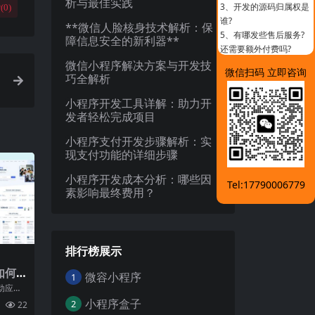
析与最佳实践
3、
开发的源码归属权是
(
0
)
谁?
**微信人脸核身技术解析：保
5、
有哪发些售后服务?
障信息安全的新利器**
还需要额外付费吗?
微信小程序解决方案与开发技
微信扫码 立即咨询
巧全解析
小程序开发工具详解：助力开
发者轻松完成项目
小程序支付开发步骤解析：实
现支付功能的详细步骤
小程序开发成本分析：哪些因
Tel:17790006779
素影响最终费用？
排行榜展示
如何
微容小程序
1
动应用
微信小
小程序盒子
2
22
用