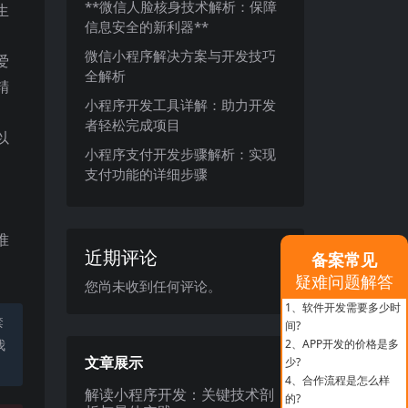
**微信人脸核身技术解析：保障
生
信息安全的新利器**
微信小程序解决方案与开发技巧
爱
全解析
精
小程序开发工具详解：助力开发
者轻松完成项目
以
小程序支付开发步骤解析：实现
、
支付功能的详细步骤
准
近期评论
备案常见
疑难问题解答
您尚未收到任何评论。
1、
软件开发需要多少时
禁
间?
我
2、
APP开发的价格是多
文章展示
少?
4、
合作流程是怎么样
解读小程序开发：关键技术剖
的?