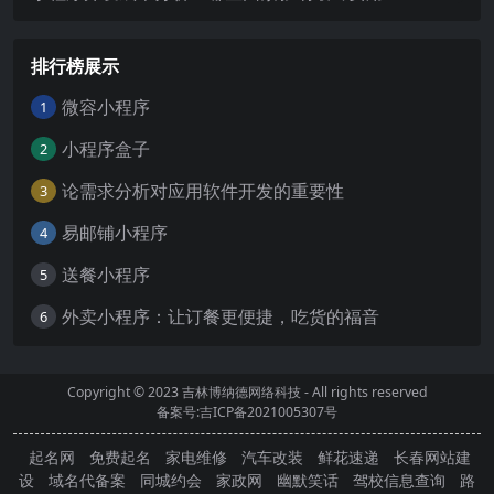
排行榜展示
微容小程序
1
小程序盒子
2
论需求分析对应用软件开发的重要性
3
易邮铺小程序
4
送餐小程序
5
外卖小程序：让订餐更便捷，吃货的福音
6
Copyright © 2023
吉林博纳德网络科技
- All rights reserved
备案号:吉ICP备2021005307号
起名网
免费起名
家电维修
汽车改装
鲜花速递
长春网站建
设
域名代备案
同城约会
家政网
幽默笑话
驾校信息查询
路