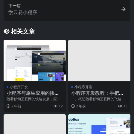
下一篇
微云易小程序
相关文章
小程序开发
小程序开发
小程序与原生应用的抉
小程序开发教程：手把手
择：分析利弊助您决策
教您打造优质应用
随着移动互联网的快速发展，应用
一、概述随着移动互联网的飞速发
开发的方式也日趋多样化。其中，
展，小程序作为一种轻量级的应用
2 年前
12
2 年前
73
小程序和原生应用是两
程序，逐渐成为企业、