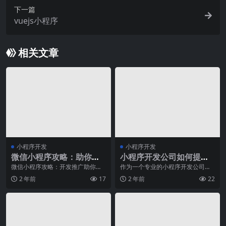
下一篇
vuejs小程序
相关文章
小程序开发
小程序开发
微信小程序攻略：助你成
小程序开发公司如何提供
功开发和推广微信小程序
灵活的支付及结算方式？
微信小程序攻略：开发推广助你成
作为一个专业的小程序开发公司，
功随着移动互联网的飞速发展，小
提供灵活的支付及结算方式是我们
2 年前
17
2 年前
22
程序作为一种新兴的应
的一项重要服务。我们