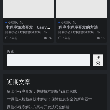
小程序开发
小程序开发
小程序游戏开发：Canvas
程序小程序开发的方法
与WebGL技术详解
随着移动互联网的快速发展，小程
随着移动互联网的快速发展，小程
序应用逐渐成为用户生活中不可或
序成为了各大互联网公司竞相推崇
2 年前
74
2 年前
18
缺的一部分，而其中游
的重要应用形式之一。
搜索
搜
索
近期文章
解读小程序开发：关键技术剖析与最佳实践
**微信人脸核身技术解析：保障信息安全的新利器**
微信小程序解决方案与开发技巧全解析