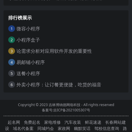
排行榜展示
微容小程序
1
小程序盒子
2
论需求分析对应用软件开发的重要性
3
易邮铺小程序
4
送餐小程序
5
外卖小程序：让订餐更便捷，吃货的福音
6
Copyright © 2023
吉林博纳德网络科技
- All rights reserved
备案号:吉ICP备2021005307号
起名网
免费起名
家电维修
汽车改装
鲜花速递
长春网站建
设
域名代备案
同城约会
家政网
幽默笑话
驾校信息查询
路