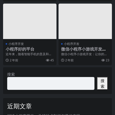
小程序开发
小程序开发
小程序好的平台
微信小程序小游戏开发：
掌握开发小游戏的核心技
近年来，随着智能手机的普及和移
微信小程序小游戏开发：让你的创
动互联网的发展，小程序成为了一
意游戏梦想照亮世界如今，移动互
术
2 年前
45
2 年前
23
种受欢迎的应用形式。
联网时代的到来让人们
搜索
搜
索
近期文章