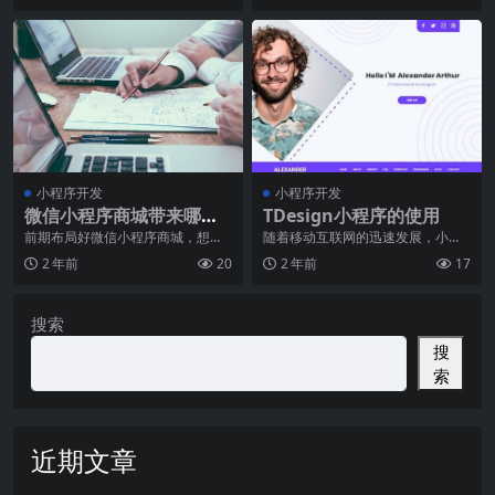
小程序开发
小程序开发
微信小程序商城带来哪些
TDesign小程序的使用
受关注的点
前期布局好微信小程序商城，想提
随着移动互联网的迅速发展，小程
升营业额的话，接下来了解微信小
序成为了许多企业和个人推广和服
2 年前
20
2 年前
17
程序商城带来哪些受关
务的新通道。在各个小
搜索
搜
索
近期文章