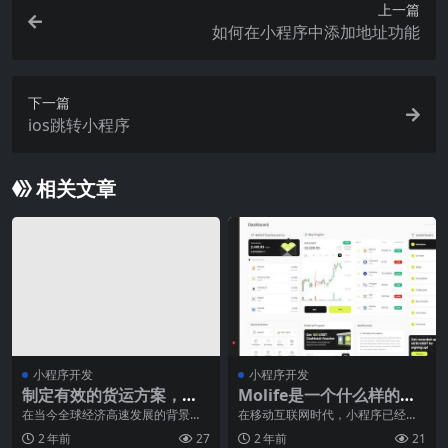
上一篇
如何在小程序中添加地址功能
下一篇
ios跳转小程序
相关文章
小程序开发
小程序开发
制定有效的货运方案，提
Molife是一个什么样的小
升货运代理的工作效率
程序？
在当今全球经济高速发展的背景
在移动互联网时代，小程序已经成
下，货运代理作为连接生产和销售
为人们生活中不可或缺的一部分。
2 年前
27
2 年前
21
环节的重要纽带，承担着
Molife（模特生