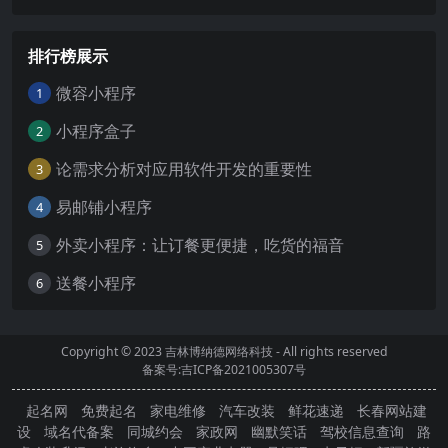
排行榜展示
微容小程序
1
小程序盒子
2
论需求分析对应用软件开发的重要性
3
易邮铺小程序
4
外卖小程序：让订餐更便捷，吃货的福音
5
送餐小程序
6
Copyright © 2023
吉林博纳德网络科技
- All rights reserved
备案号:吉ICP备2021005307号
起名网
免费起名
家电维修
汽车改装
鲜花速递
长春网站建
设
域名代备案
同城约会
家政网
幽默笑话
驾校信息查询
路