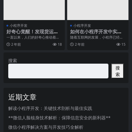
小程序开发
小程序开发
好奇心觉醒！发现货运代
如何在小程序开发中实现
理的无尽可能！
“极致用户体验”？
一直以来，人们的好奇心推动着世
随着互联网的发展，小程序已经成
界的进步与发展。在这个信息爆炸
为人们日常生活中不可或缺的一部
2 年前
18
2 年前
15
的时代，好奇心更是成
分。在这个信息爆炸的
搜索
搜
索
近期文章
解读小程序开发：关键技术剖析与最佳实践
**微信人脸核身技术解析：保障信息安全的新利器**
微信小程序解决方案与开发技巧全解析