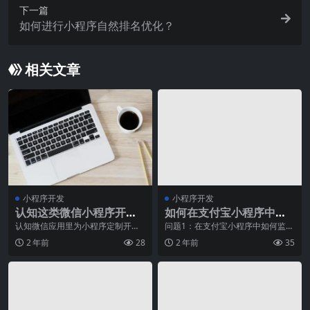
下一篇
如何进行小程序自然排名优化？
相关文章
小程序开发
小程序开发
认知这类微信小程序开发
如何在支付宝小程序中实
框架让我收获满满
现长按复制功能？
认知微信应用里为小程序定制开发
问题1：在支付宝小程序中如何监听
提拱的mina架构｡mina架构根据微
长按事件？解决方案：1. 在wxml文
2 年前
28
2 年前
35
信客户端提拱
件中添加