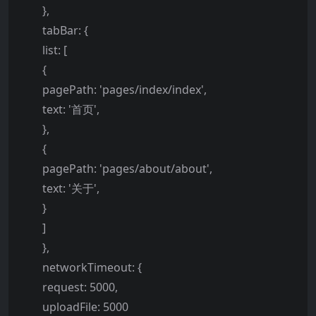
},
tabBar: {
list: [
{
pagePath: 'pages/index/index',
text: '首页',
},
{
pagePath: 'pages/about/about',
text: '关于',
}
]
},
networkTimeout: {
request: 5000,
uploadFile: 5000