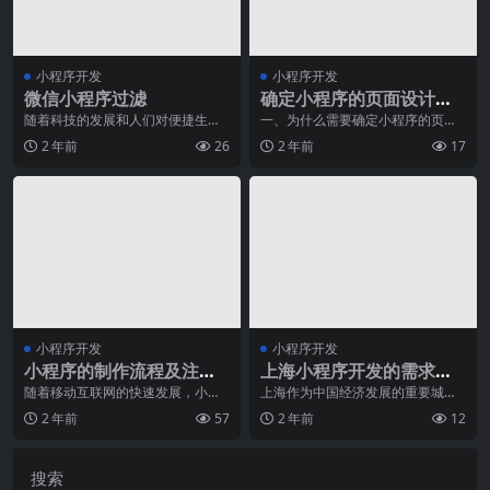
小程序开发
小程序开发
微信小程序过滤
确定小程序的页面设计风
格和交互效果，包括颜
随着科技的发展和人们对便捷生活
一、为什么需要确定小程序的页面
的追求，移动应用程序成为我们日
设计风格和交互效果？小程序是一
色、字体、图标、动画
2 年前
26
2 年前
17
常生活中必不可少的一
种在移动设备上运行的
等。
小程序开发
小程序开发
小程序的制作流程及注意
上海小程序开发的需求与
事项
发展势头
随着移动互联网的快速发展，小程
上海作为中国经济发展的重要城市
序作为一种全新的应用形态，正在
之一，一直以来都在引领各行业的
2 年前
57
2 年前
12
逐渐成为企业推广和服
创新潮流。近年来，随
搜索