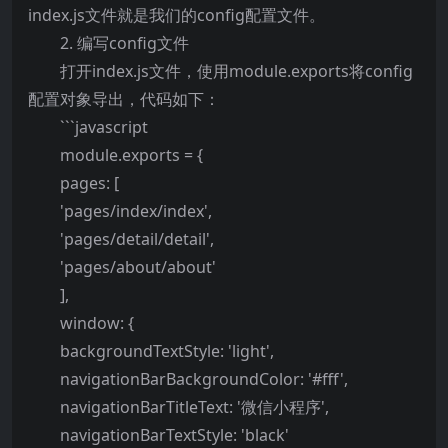
index.js文件就是我们的config配置文件。
2. 编写config文件
打开index.js文件，使用module.exports将config
配置对象导出，代码如下：
```javascript
module.exports = {
pages: [
'pages/index/index',
'pages/detail/detail',
'pages/about/about'
],
window: {
backgroundTextStyle: 'light',
navigationBarBackgroundColor: '#fff',
navigationBarTitleText: '微信小程序',
navigationBarTextStyle: 'black'