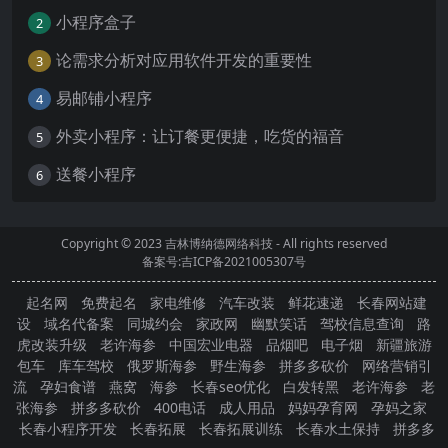
小程序盒子
2
论需求分析对应用软件开发的重要性
3
易邮铺小程序
4
外卖小程序：让订餐更便捷，吃货的福音
5
送餐小程序
6
Copyright © 2023
吉林博纳德网络科技
- All rights reserved
备案号:吉ICP备2021005307号
起名网
免费起名
家电维修
汽车改装
鲜花速递
长春网站建
设
域名代备案
同城约会
家政网
幽默笑话
驾校信息查询
路
虎改装升级
老许海参
中国宏业电器
品烟吧
电子烟
新疆旅游
包车
库车驾校
俄罗斯海参
野生海参
拼多多砍价
网络营销引
流
孕妇食谱
燕窝
海参
长春seo优化
白发转黑
老许海参
老
张海参
拼多多砍价
400电话
成人用品
妈妈孕育网
孕妈之家
长春小程序开发
长春拓展
长春拓展训练
长春水土保持
拼多多