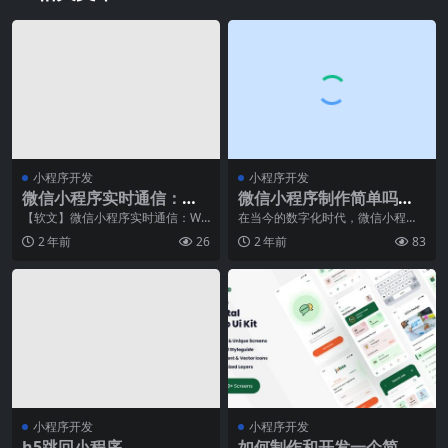
小程序开发
小程序开发
微信小程序实时通信：We
微信小程序制作简单吗？
bSocket协议详解
免费制作教程来了！
【软文】微信小程序实时通信：We
在当今的数字化时代，微信小程序
bSocket协议详解在当前互联网发展
已经成为了企业和个人进行线上营
2 年前
26
2 年前
83
的时代，实
销和推广的重要手段。
小程序开发
小程序开发
h5跳回小程序
如何制作和开发一个简单