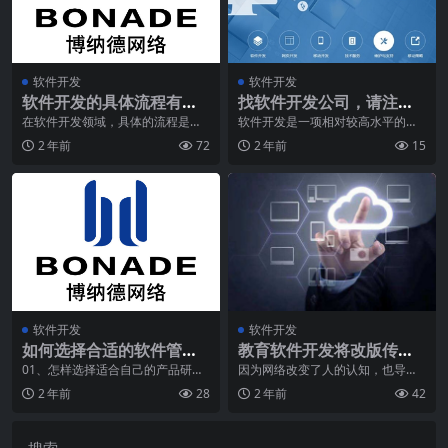
软件开发
软件开发
软件开发的具体流程有哪
找软件开发公司，请注意
些？
这3方面的问题！
在软件开发领域，具体的流程是非
软件开发是一项相对较高水平的专
常关键的，它决定着项目的成功与
业工作。如果您想找到专业的软件
2 年前
72
2 年前
15
否。下面将详细介绍软
开发公司，则需要为许
软件开发
软件开发
如何选择合适的软件管理
教育软件开发将改版传统
系统？
的教育形式
01、怎样选择适合自己的产品研发
因为网络改变了人的认知，也导致
管理软件系统？ 企业信息化系统因
了教育的创新，从教学思想、教学
2 年前
28
2 年前
42
为涉及到单位多，
理念、教学组织形态、