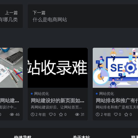
上一篇
下一篇
有哪几类
什么是电商网站
网站优化
网站优化
网站建
网站建设好的新页面如
网站排名和推广有
么？
何快速收录？
关系？企业网站为
面设计中各
再网站建设好后。让网站首页被
网站排名和推广是相互关
要推广网站？
观感受，包
百度收录其实并不难，一般情况
它们共同影响着一个网站
0
46
2 年前
0
0
31
2 年前
0
0
、页面
下，你只需要在百度资源平
引擎结果页中的位置和曝
快速导航
关于本站
联