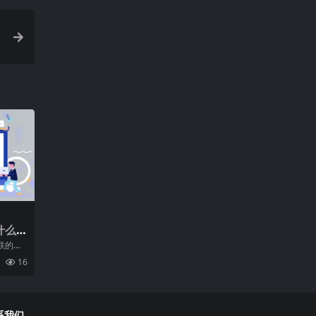
什么
什么
联的，
在搜索
16
光
系我们