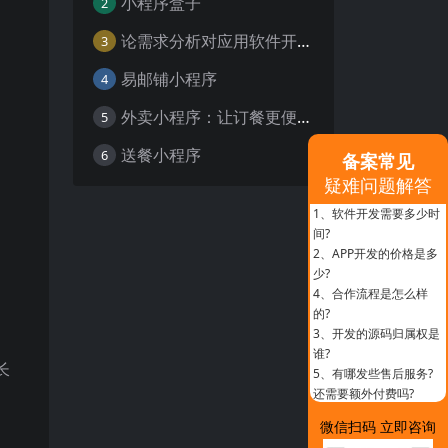
小程序盒子
2
论需求分析对应用软件开发的重要性
3
易邮铺小程序
4
外卖小程序：让订餐更便捷，吃货的福音
5
送餐小程序
6
备案常见
疑难问题解答
1、
软件开发需要多少时
间?
2、
APP开发的价格是多
少?
4、
合作流程是怎么样
的?
3、
开发的源码归属权是
谁?
长
5、
有哪发些售后服务?
还需要额外付费吗?
微信扫码 立即咨询