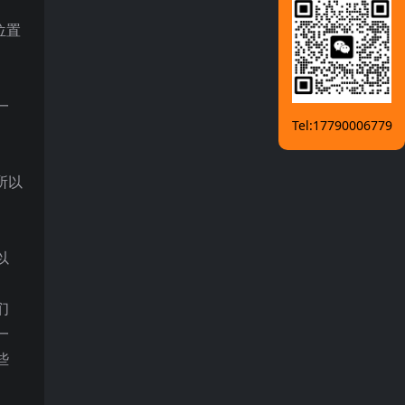
位置
一
Tel:17790006779
所以
以
们
一
些