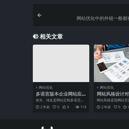
网站优化中的外链一般都
相关文章
网站优化
网站优化
多语言版本企业网站应
网站风格设计对
该如何制作？
设的重要性是什
首先，域名是网站定制多语言版
网站风格是指网站页
本的关键，多语言版本域名后区
种视觉元素给人的直
2 年前
0
0
119
2 年前
0
分，按照不同国家域名来分
括网站的配色、字体