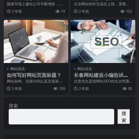
素
护？
随着市场上建站公司不断增多，一
企业网站制作完成后上线，需要有
个简单的网站已经不能满足用户及
人负责网站的更新和维护，以确保
2 年前
19
2 年前
152
市场的需求了，越来越
网站的正常运行和持续
网站优化
网站优化
如何写好网站页面标题？
长春网站建设小编告诉你
什么是网站过度优化？
网站架构、页面代码以及页面标题
过度优化是指网站SEO优化太明显
在网站优化中都扮演着至关重要的
了，让搜索引擎认为你的站是一个
2 年前
139
2 年前
30
角色。这些元素不仅影
垃圾网站，认为你是
搜索
搜
索