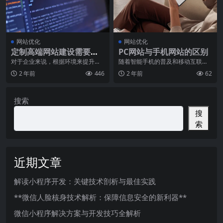
网站优化
网站优化
定制高端网站建设需要具
PC网站与手机网站的区别
备哪些条件？
对于企业来说，根据环境来提升自
随着智能手机的普及和移动互联网
己的网站模式和专业化水平是非常
技术的快速发展，手机网站的发展
2 年前
446
2 年前
62
重要的。企业需要不断
势头迅猛，成为了人们
搜索
搜
索
近期文章
解读小程序开发：关键技术剖析与最佳实践
**微信人脸核身技术解析：保障信息安全的新利器**
微信小程序解决方案与开发技巧全解析