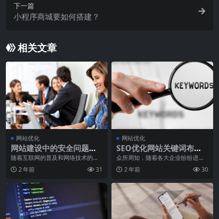
下一篇
小程序商城要如何搭建？
相关文章
网站优化
网站优化
网站建设中的安全问题与
SEO优化网站关键词布局
防范措施
技巧的一般知识
随着互联网的普及和网络技术的不
众所周知，随着各大企业纷纷进入
断发展，网站建设过程中的安全问
互联网，网络营销变得异常激烈。
2 年前
31
2 年前
30
题变得越来越突出。各
特别是近年来，竞价推