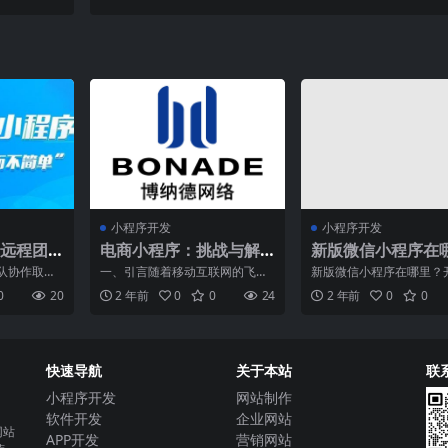
小程序开发
小程序开发
远程团
电商小程序：挑战与解
新版微信小程序在
决方案
队协作取决
一、引言随着移动互联网的飞速
新版微信小程序在哪里？
您的团队难
发展，电商行业已逐渐从小程序
新体验！随着技术的进步
0
20
2 年前
0
0
24
2 年前
0
0
现这些
平台实现了飞跃式的拓展。
对移动应用的需求不断增
快速导航
关于本站
联
小程序开发
网站制作
软件开发
企业网站
网站
APP开发
营销网站