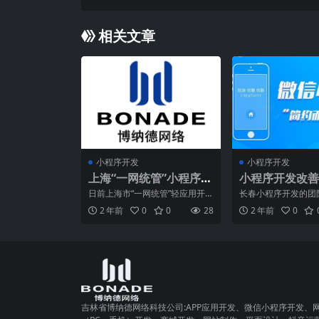
相关文章
小程序开发
小程序开发
上海“一网统管”小程序定
小程序开发改善
制日前已开放测试
队沟通的方法
日前上海市“一网统管”轻应用开
长春小程序开发的团
发及赋能中心授牌成立，首个
于牢固的沟通。如果
2 年前
0
0
28
2 年前
0
以沟通，您可能会发
吉林省博纳德网络科技公司:APP应用开发、微信小程序开发、