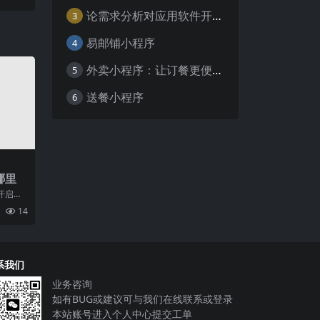
论需求分析对应用软件开发的重要性
3
易邮铺小程序
4
外卖小程序：让订餐更便捷，吃货的福音
5
送餐小程序
6
哪里
开启全
和人们
14
长
系我们
业务咨询
如有BUG或建议可与我们在线联系或登录
本站账号进入个人中心提交工单