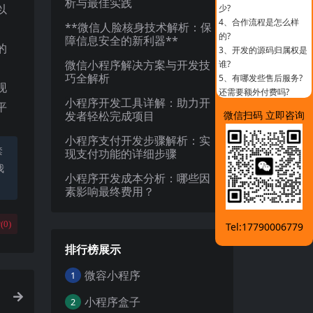
析与最佳实践
以
少?
4、
合作流程是怎么样
**微信人脸核身技术解析：保
的?
障信息安全的新利器**
的
3、
开发的源码归属权是
微信小程序解决方案与开发技
谁?
巧全解析
5、
有哪发些售后服务?
现
还需要额外付费吗?
小程序开发工具详解：助力开
平
发者轻松完成项目
微信扫码 立即咨询
小程序支付开发步骤解析：实
禁
现支付功能的详细步骤
我
小程序开发成本分析：哪些因
素影响最终费用？
(
0
)
Tel:17790006779
排行榜展示
微容小程序
1
小程序盒子
2