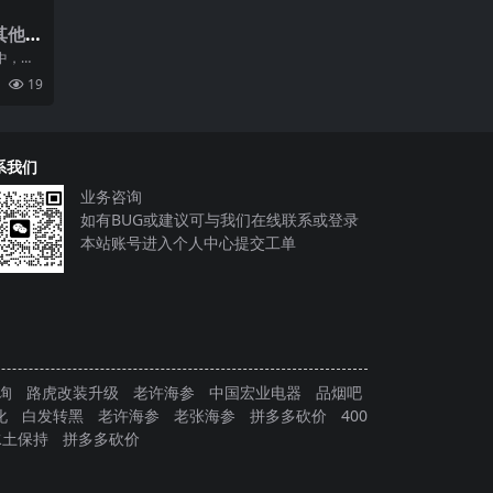
其他
中，小
人的首
19
效
系我们
业务咨询
如有BUG或建议可与我们在线联系或登录
本站账号进入个人中心提交工单
询
路虎改装升级
老许海参
中国宏业电器
品烟吧
化
白发转黑
老许海参
老张海参
拼多多砍价
400
水土保持
拼多多砍价