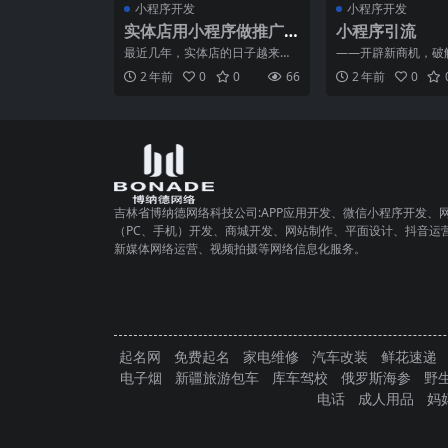
小程序开发
小程序开发
实体店用小程序做推广
小程序引流
可轻松获取大量流量
最近几年，实体店的日子越来越
——开辟新商机，破
不好过，很多实体店都面临着获
近年来，随着移动互
2 年前
0
0
66
2 年前
0
客难的窘境。因此，很多实
发展，人们对于各类A
吉林省博纳德网络科技公司:APP应用开发、微信小程序开发、
（PC、手机）开发、商城开发、网站制作、平面设计、抖音运
新媒体网络运营、视频拍摄等网络信息化服务。
起名网
免费起名
家电维修
汽车改装
鲜花速递
电子烟
新疆旅游包车
库车驾校
俄罗斯海参
野
电话
成人用品
妈