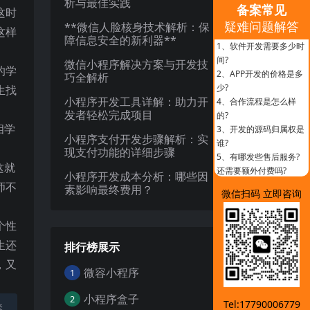
析与最佳实践
备案常见
这时
疑难问题解答
**微信人脸核身技术解析：保
这样
障信息安全的新利器**
1、
软件开发需要多少时
间?
微信小程序解决方案与开发技
的学
2、
APP开发的价格是多
巧全解析
少?
生找
小程序开发工具详解：助力开
4、
合作流程是怎么样
发者轻松完成项目
的?
相学
3、
开发的源码归属权是
小程序支付开发步骤解析：实
谁?
。
现支付功能的详细步骤
5、
有哪发些售后服务?
这就
还需要额外付费吗?
小程序开发成本分析：哪些因
师不
素影响最终费用？
微信扫码 立即咨询
个性
生还
排行榜展示
，又
微容小程序
1
小程序盒子
2
Tel:17790006779
禁