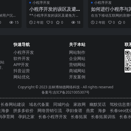
小程序开发
小程序开发
小程序开发的误区及避
如何进行小程序与
免方法
产品的整合和联动
解用户沉默
**小程序开发的误区及避免方法
在当下移动互联网的浪潮
联网的迅猛
**随着移动互联网的飞速发展，
程序成为了许多企业和个
0
15
2 年前
0
0
18
2 年前
0
0
PP
小程序作为一种新型的
要推荐。它具有轻量、高
快速导航
关于本站
联
小程序开发
网站制作
软件开发
企业网站
网站
APP开发
营销网站
营、
抖音运营
商城网站
网站优化
开发案例
Copyright © 2023
吉林博纳德网络科技
- All rights reserved
备案号:吉ICP备2021005307号
长春网站建设
域名代备案
同城约会
家政网
幽默笑话
驾校信息查
生海参
拼多多砍价
网络营销引流
孕妇食谱
燕窝
海参
长春seo优
妈孕育网
孕妈之家
长春小程序开发
长春拓展
长春拓展训练
长春