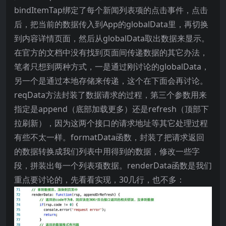
bindItemTap绑定了每个新闻列表项的点击事件，点击
后，把当前的数据传入到App的globalData里，再切换
到内容详情页面，然后从globalData取出数据来显示。
在官方的文档中没有找到页面间传递数据的其它办法，
笔者只想到两种方式，一是通过刚讨论的globalData，
另一个是通过本地存储来传递，这个在下面会再讨论。
reqData方法封装了数据请求的过程，第三个参数用来
指定是append（底部加载更多）还是refresh（顶部下
拉刷新），因为这两个接口的请求地址等其它处理过程
有些不太一样。formatData函数，封装了把请求返回
的数据转换成我们列表中用得到的数据，修改一些字
段，拼装出每一个列表项数据。renderData函数是我们
重点要讨论的，先看看实现，30几行，也不多：