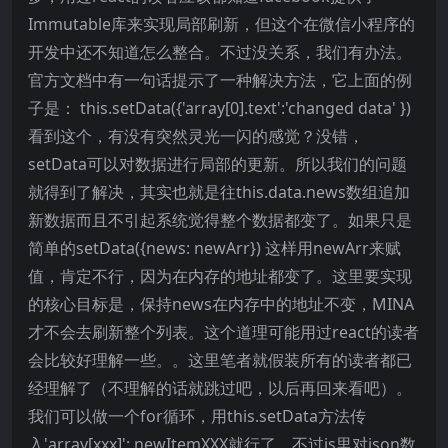
Immutable库来实现局部刷新，但这个在微信小程序的
开发中还不知道怎么整合。不过没关系，我们有办法。
官方文档中有一句话提示了一种解决方法，它上面的例
子是： this.setData({'array[0].text':'changed data' })
看到这个，有没有突然灵光一闪的感觉？没错，
setData可以对数据进行局部的更新。所以我们的问题
就得到了解决，其实也就是往this.data.news数组追加
新数据而且不引起系统觉得整个数据都变了。如果只是
简单的setData({news: newArr}) 这样用newArr来赋
值，肯定不行，因为在内存的地址都变了。这里要实现
的核心目标是，保持news在内存中的地址不变，MINA
才不会去刷新整个列表。这个道理可能用过react的读者
会比较好理解一些。。这里笔者就假装所有的读者都已
经理解了（不理解的话就跳过吧，以后再回来看吧）。
我们可以做一个for循环，用this.setData方法传
入'array[xxx]': newItemXXX就行了。不过js里对json数