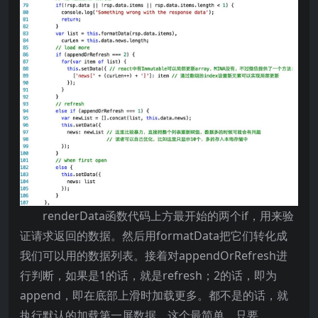
renderData函数代码上方最开始的两个if，用来验
证请求返回的数据。然后用formatData把它们转化成
我们可以用的数据列表。接着对appendOrRefresh进
行判断，如果是1的话，就是refresh；2的话，即为
append，即在底部上滑时加载更多。都不是的话，就
执行默认的加载第一屏数据，这个最简单，只要