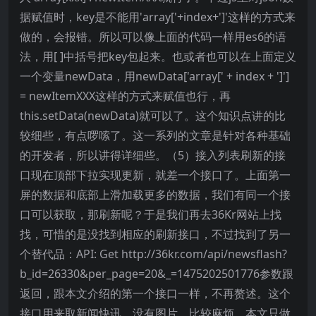
据赋值时，key是不能用'array['+index+']'这样的方式来
做的，会报错。所以可以像上面的代码一样用es6的语
法，用[ ]中括号把key包起来。也或者也可以在上面定义
一个变量newData，用newData['array[' + index + ']']
= newItemXXX这样的方式来赋值也行，再
this.setData(newData)就可以了。这个知识点讲的比
较细些，有点啰嗦了。这一系列的文章是针对各种基础
的开发者，所以讲得详细些。（5）接入列表刷新的接
口现在顶部下拉实现更新，就差一个接口了。上面第一
屏的数据和底部上滑加载更多的数据，我们有同一个接
口可以获取，那刷新呢？于是我们再去36Kr网站上找
找，可惜的是没找到相应的刷新接口，不过找到了另一
个替代品：API: Get http://36kr.com/api/newsflash?
b_id=26330&per_page=20&_=1475202501776参数跟
返回，跟本文介绍的第一个接口一样，不再赘述。这个
接口用来取新闻快讯，没有图片，比较麻烦，本文只做