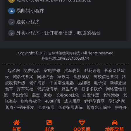
易邮铺小程序
4
送餐小程序
5
外卖小程序：让订餐更便捷，吃货的福音
6
Copyright © 2023
吉林博纳德网络科技
- All rights reserved
备案号:吉ICP备2021005307号
起名网
免费起名
家电维修
汽车改装
鲜花速递
长春网站建
设
域名代备案
同城约会
家政网
幽默笑话
驾校信息查询
路
虎改装升级
老许海参
中国宏业电器
品烟吧
电子烟
新疆旅游
包车
库车驾校
俄罗斯海参
野生海参
拼多多砍价
网络营销引
流
孕妇食谱
燕窝
海参
长春seo优化
白发转黑
老许海参
老
张海参
拼多多砍价
400电话
成人用品
妈妈孕育网
孕妈之家
长春小程序开发
长春拓展
长春拓展训练
长春水土保持
拼多多
砍价
首页
电话
QQ客服
地图导航