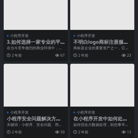
小程序开发
小程序开发
3.如何选择一家专业的平
不明白logo商标注册服务
面设计公司帮助你创造独
的流程？这篇文章帮你解
在当今竞争激烈的商业环境中，一
商标是企业的重要资产之一，它不
个独特的品牌形象对企业的成功至
仅仅是一个标识，更是企业形象和
特品牌形象？
答！
2 年前
67
2 年前
23
关重要。而平面设计作
品牌的代表。因此，保
小程序开发
小程序开发
小程序安全问题解决方
在小程序开发中如何处理
案：如何保护用户信息安
大量数据？
关键词：小程序、安全问题、用户
如何优化大数据处理，助您事半功
信息安全、解决方案保护用户信息
倍！无论是企业经营还是个人生
全？
2 年前
59
2 年前
13
安全是每个小程序开发
活，数据已经成为我们日