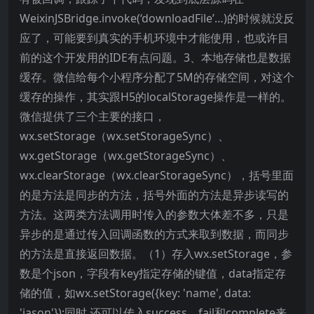
WeixinJSBridge.invoke(‘downloadFile’…)的时候就没反
应了，可能要到真实的手机环境中才能使用，也或许目
前的这个开发用的IDE有点问题。3、本地存储也是数据
缓存。微信给每个小程序分配了5M的存储空间，对这个
缓存的操作，其实跟H5的localStorage操作是一样的。
微信提供了三个主要的接口，
wx.setStorage（wx.setStorageSync）、
wx.getStorage（wx.getStorageSync）、
wx.clearStorage（wx.clearStorageSync），括号里面
的是方法是同步的方法，括号外面的方法是异步读写的
方法。这两类方法调用时传入的参数大体差不多，只是
异步的是通过传入回调函数的方式来取到数据，而同步
的方法是直接返回数据。（1）存入wx.setStorage，参
数是个json，字段有key指定存储的键值，data指定存
储的值，如wx.setStorage({key: 'name', data:
'jason'});同时 还可以传入success、fail和complete来