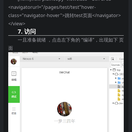
<navigatorurl="/pages/test/test"hover-
class="navigator-hover">跳转test页面</navigator>
</view>
7. 访问
一且准备就绪 ，点击左下角的 “编译”，出现如下 页
面