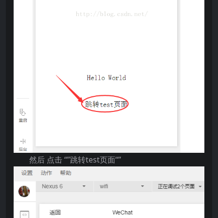
然后 点击 “”跳转test页面“”