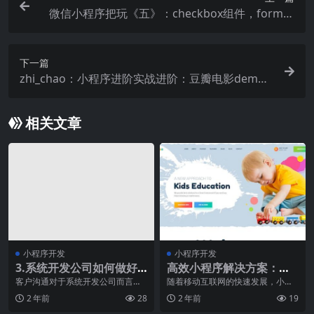
微信小程序把玩《五》：checkbox组件，form组
件，input组件
下一篇
zhi_chao：小程序进阶实战进阶：豆瓣电影demoJ
S逻辑篇
相关文章
小程序开发
小程序开发
3.系统开发公司如何做好
高效小程序解决方案：让
客户沟通？
开发者事半功倍
客户沟通对于系统开发公司而言，
随着移动互联网的快速发展，小程
是一项至关重要的任务。良好的客
序已经成为了越来越多企业和个人
2 年前
28
2 年前
19
户沟通可以确保项目顺
开发者的首选。然而，