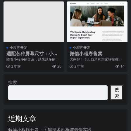
小程序开发
小程序开发
适配各种屏幕尺寸：小程
微信小程序售卖
序响应式布局技巧
随着小程序的普及，越来越多的企
大家好！今天我来和大家聊聊微信
业和开发者开始注意到小程序的用
小程序售卖，这是一个备受关注的
2 年前
20
2 年前
14
户体验问题，其中最为
话题。随着智能手机的
搜索
搜
索
近期文章
解读小程序开发：关键技术剖析与最佳实践