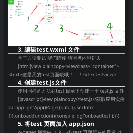
3. 编辑test.wxml 文件
为了方便测试 我们随便 填写点内容进去
[html]view plaincopy<viewclass="container">
<text>这是我的test页面哦哦！！！</text></view>
4. 创建test.js文件
使用同样的方法在test 目录下创建一个 test.js 文件
[javascript]view plaincopy//test.js//获取应用实例
varapp=getApp()Page({data:{userInfo:
{}},onLoad:function(){console.log('onLoadtest');}})
5. 将test 页面加入 app.json
在pages 属性中 加入一条 test 页面所在的目录 这