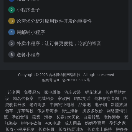
小程序盒子
2
论需求分析对应用软件开发的重要性
3
易邮铺小程序
4
外卖小程序：让订餐更便捷，吃货的福音
5
送餐小程序
6
Copyright © 2023
吉林博纳德网络科技
- All rights reserved
备案号:吉ICP备2021005307号
起名网
免费起名
家电维修
汽车改装
鲜花速递
长春网站建
设
域名代备案
同城约会
家政网
幽默笑话
驾校信息查询
路
虎改装升级
老许海参
中国宏业电器
品烟吧
电子烟
新疆旅游
包车
库车驾校
俄罗斯海参
野生海参
拼多多砍价
网络营销引
流
孕妇食谱
燕窝
海参
长春seo优化
白发转黑
老许海参
老
张海参
拼多多砍价
400电话
成人用品
妈妈孕育网
孕妈之家
长春小程序开发
长春拓展
长春拓展训练
长春水土保持
拼多多