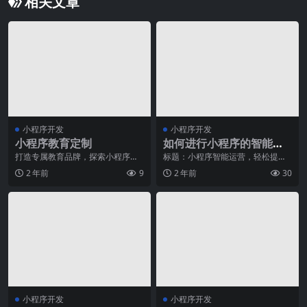
相关文章
小程序开发
小程序开发
小程序教育定制
如何进行小程序的智能化
运营？
打造专属教育品牌，探索小程序教
标题：小程序智能运营，轻松提升
育定制随着科技的不断发展，小程
品牌业务无论是线上购物还是线下
2 年前
9
2 年前
30
序已经成为了我们生活
体验，如今人们对于方
小程序开发
小程序开发