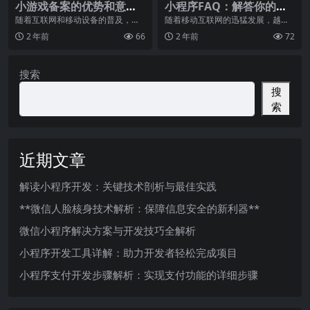
小游戏备案的优势和意义
小程序FAQ：解答你的疑
是什么？
问
随着互联网和移动设备的普及，小
随着移动互联网的迅猛发展，越来
游戏正逐渐成为人们生活中重要的
越多的人开始使用小程序进行生活
2 年前
66
2 年前
72
娱乐方式。作为一种小
和工作中的各项操作。
搜索
搜
索
近期文章
解读小程序开发：关键技术剖析与最佳实践
**微信人脸核身技术解析：保障信息安全的新利器**
微信小程序解决方案与开发技巧全解析
小程序开发工具详解：助力开发者轻松完成项目
小程序支付开发步骤解析：实现支付功能的详细步骤