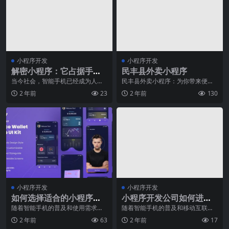
小程序开发
小程序开发
解密小程序：它占据手机
民丰县外卖小程序
内存吗？你需要了解的一
当今社会，智能手机已经成为人们
民丰县外卖小程序：为你带来便捷
生活中必不可少的一部分。随着智
的美食体验随着科技的不断发展和
切
2 年前
23
2 年前
130
能手机功能的不断升级
人们生活水平的提高，
小程序开发
小程序开发
如何选择适合的小程序开
小程序开发公司如何进行
发框架
需求分析
随着智能手机的普及和使用需求的
随着智能手机的普及和移动互联网
增加，小程序逐渐成为了移动应用
的发展，小程序在市场中变得越来
2 年前
63
2 年前
17
领域的热门概念。相比
越流行。而在小程序开