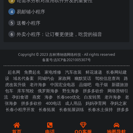
论需求分析对应用软件开发的重要性
3
易邮铺小程序
4
送餐小程序
5
外卖小程序：让订餐更便捷，吃货的福音
6
Copyright © 2023
吉林博纳德网络科技
- All rights reserved
备案号:吉ICP备2021005307号
起名网
免费起名
家电维修
汽车改装
鲜花速递
长春网站建
设
域名代备案
同城约会
家政网
幽默笑话
驾校信息查询
路
虎改装升级
老许海参
中国宏业电器
品烟吧
电子烟
新疆旅游
包车
库车驾校
俄罗斯海参
野生海参
拼多多砍价
网络营销引
流
孕妇食谱
燕窝
海参
长春seo优化
白发转黑
老许海参
老
张海参
拼多多砍价
400电话
成人用品
妈妈孕育网
孕妈之家
长春小程序开发
长春拓展
长春拓展训练
长春水土保持
拼多多
砍价
首页
电话
QQ客服
地图导航