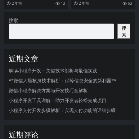
页面2.在原来的页面打开有没有发
活中必不可少的一部分。随着微信
页面跳转，传递参数......
复用
2 年前
13
2 年前
63
现一个细节,在
小程序平台的发展，开
搜索
搜
索
近期文章
解读小程序开发：关键技术剖析与最佳实践
**微信人脸核身技术解析：保障信息安全的新利器**
微信小程序解决方案与开发技巧全解析
小程序开发工具详解：助力开发者轻松完成项目
小程序支付开发步骤解析：实现支付功能的详细步骤
近期评论