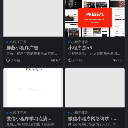
小程序开发
小程序开发
屏蔽小程序广告
小程序是h5
屏蔽小程序广告的重要性及实施方
小程序是H5：开启智能商务新时代
法引言：随着智能手机的普及和移
随着移动互联网的迅猛发展，小程
2 年前
67
2 年前
16
动互联网的发展，小程
序作为一种轻量级应
小程序开发
小程序开发
微信小程序学习点滴
微信小程序网络请求：封
《一》：如何获取时间，
装通用请求方法提高代码
最后上两张跳转后的图.1.跳转到新
微信小程序已经成为了人们日常生