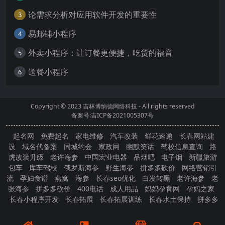
论需求分析对应用软件开发的重要性
3
易邮铺小程序
4
外卖小程序：让订餐更便捷，吃货的福音
5
送餐小程序
6
Copyright © 2023
吉林博纳德网络科技
- All rights reserved
备案号:吉ICP备2021005307号
起名网
免费起名
家电维修
汽车改装
鲜花速递
长春网站建
设
域名代备案
同城约会
家政网
幽默笑话
驾校信息查询
路
虎改装升级
老许海参
中国宏业电器
品烟吧
电子烟
新疆旅游
包车
库车驾校
俄罗斯海参
野生海参
拼多多砍价
网络营销引
流
孕妇食谱
燕窝
海参
长春seo优化
白发转黑
老许海参
老
张海参
拼多多砍价
400电话
成人用品
妈妈孕育网
孕妈之家
长春小程序开发
长春拓展
长春拓展训练
长春水土保持
拼多多
砍价