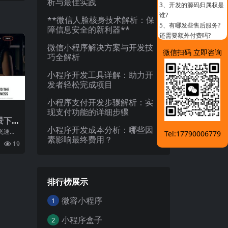
析与最佳实践
3、
开发的源码归属权是
谁?
**微信人脸核身技术解析：保
5、
有哪发些售后服务?
障信息安全的新利器**
还需要额外付费吗?
微信小程序解决方案与开发技
微信扫码 立即咨询
巧全解析
小程序开发工具详解：助力开
发者轻松完成项目
小程序支付开发步骤解析：实
现支付功能的详细步骤
景下
小程序开发成本分析：哪些因
飞速发
Tel:17790006779
素影响最终费用？
行各业
19
端
排行榜展示
微容小程序
1
小程序盒子
2