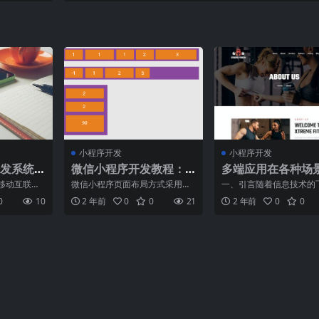
小程序开发
小程序开发
发系统
微信小程序开发教程：Fl
多端应用在各种场
ex布局
的实际应用
移动互联销
微信小程序页面布局方式采用的
一、引言随着信息技术的
商城也是商
是Flex布局。Flex布局，是W3c
展，多端应用逐渐成为各
0
10
2 年前
0
0
21
2 年前
0
0
信小程
在2009年提
不可或缺的组成部分。多