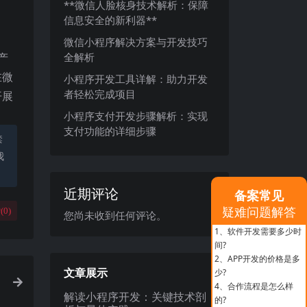
**微信人脸核身技术解析：保障
信息安全的新利器**
微信小程序解决方案与开发技巧
产
全解析
在微
小程序开发工具详解：助力开发
者轻松完成项目
开展
小程序支付开发步骤解析：实现
支付功能的详细步骤
禁
我
近期评论
备案常见
疑难问题解答
(
0
)
您尚未收到任何评论。
1、
软件开发需要多少时
间?
2、
APP开发的价格是多
文章展示
少?
4、
合作流程是怎么样
解读小程序开发：关键技术剖
的?