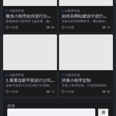
小程序开发
小程序开发
微信小程序如何进行分层
如何在网站建设中进行精
设计？
准营销
随着微信小程序的飞速发展，越来
在如今的互联网时代，网站建设已
越多的企业和个人开始关注和使用
不再只是一个简单的网页制作盛
2 年前
68
2 年前
23
这一平台。然而，在开
宴，而是企业精准营销的
小程序开发
小程序开发
2.看看这家平面设计公司
济南小程序定制
是如何为客户打造完美的
这家平面设计公司为客户打造独特
济南 小程序定制：打造您的独特移
的视觉形象，让品牌焕发活力。无
动应用随着移动互联网的蓬勃发
视觉形象的。
2 年前
12
2 年前
86
论您是刚起步的小型企
展，小程序成为了各行
搜索
搜