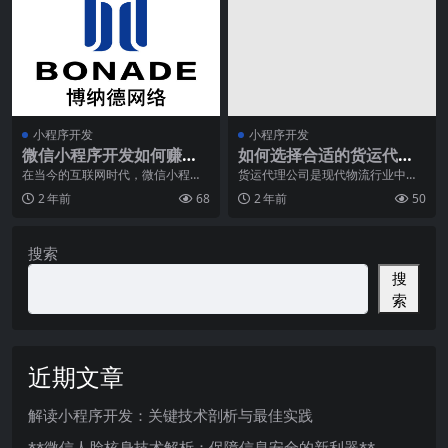
小程序开发
小程序开发
微信小程序开发如何赚
如何选择合适的货运代理
钱？这五个方法教你盈利
公司
在当今的互联网时代，微信小程序
货运代理公司是现代物流行业中的
已经成为了一种新的商业模式。尤
关键角色，他们提供着全球范围内
2 年前
68
2 年前
50
其长春微信小程序开发
的货物运输和物流解决
搜索
搜
索
近期文章
解读小程序开发：关键技术剖析与最佳实践
**微信人脸核身技术解析：保障信息安全的新利器**