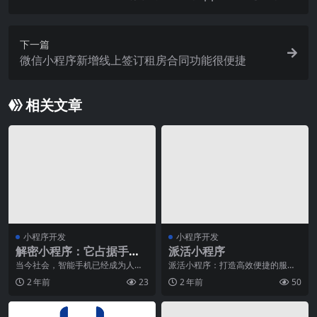
下一篇
微信小程序新增线上签订租房合同功能很便捷
相关文章
小程序开发
小程序开发
解密小程序：它占据手机
派活小程序
内存吗？你需要了解的一
当今社会，智能手机已经成为人们
派活小程序：打造高效便捷的服务
生活中必不可少的一部分。随着智
流程随着生活节奏的加快，人们对
切
2 年前
23
2 年前
50
能手机功能的不断升级
于时间的利用价值越来