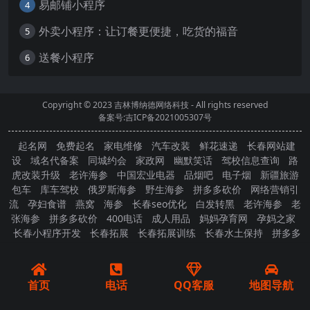
易邮铺小程序
4
外卖小程序：让订餐更便捷，吃货的福音
5
送餐小程序
6
Copyright © 2023
吉林博纳德网络科技
- All rights reserved
备案号:吉ICP备2021005307号
起名网
免费起名
家电维修
汽车改装
鲜花速递
长春网站建
设
域名代备案
同城约会
家政网
幽默笑话
驾校信息查询
路
虎改装升级
老许海参
中国宏业电器
品烟吧
电子烟
新疆旅游
包车
库车驾校
俄罗斯海参
野生海参
拼多多砍价
网络营销引
流
孕妇食谱
燕窝
海参
长春seo优化
白发转黑
老许海参
老
张海参
拼多多砍价
400电话
成人用品
妈妈孕育网
孕妈之家
长春小程序开发
长春拓展
长春拓展训练
长春水土保持
拼多多
砍价
首页
电话
QQ客服
地图导航