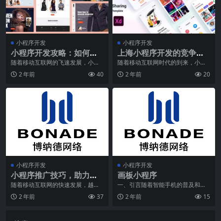
小程序开发
小程序开发
小程序开发攻略：如何利
上海小程序开发的竞争对
用云开发降低成本提高效
手分析
随着移动互联网的飞速发展，小程
随着移动互联网时代的到来，小程
序已成为越来越多企业和个人开发
序作为一个重要的服务方式已经逐
率
2 年前
40
2 年前
20
者的首选平台。然而，
渐走进人们的生活。在
小程序开发
小程序开发
小程序推广技巧，助力提
画板小程序
高用户转化率
随着移动互联网的快速发展，越来
一、引言随着智能手机的普及和移
越多的企业开始意识到小程序的重
动互联网的快速发展，移动应用程
2 年前
37
2 年前
15
要性。小程序不仅能为
序逐渐成为现代人生活