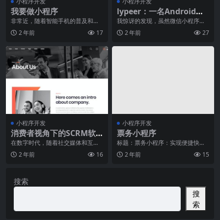
小程序开发
小程序开发
我要做小程序
lypeer：一名Android开
发者的微信小程序填坑之
非常近，随着智能手机的普及和移
我惊讶的发现，虽然微信小程序里
动互联网的发展，小程序日渐成为
面没有 ducument ， window 的概
路《下》
2 年前
17
2 年前
27
了人们生活的一部分。
念
小程序开发
小程序开发
消费者视角下的SCRM软
票务小程序
件市场趋势
在数字时代，随着社交媒体和互联
标题：票务小程序：实现便捷快速
网的普及，消费者对企业的交互方
的票务服务摘要：随着移动互联网
2 年前
16
2 年前
15
式已经发生了根本性的
的快速发展，票务行业
搜索
搜
索