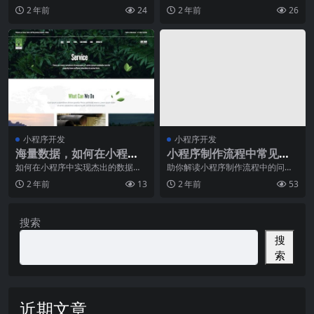
应用程序，它具有轻量、快速、便
到了移动开发的热潮？那么，今天
2 年前
24
2 年前
26
捷等特点，成为了现代
我们就来带你一起走进
小程序开发
小程序开发
海量数据，如何在小程序
小程序制作流程中常见的
中实现优秀的数据可视
问题解决方法
如何在小程序中实现杰出的数据可
助你解读小程序制作流程中的问
视化？这是当前许多企业和开发者
题，领略技术优势随着科技的不断
化？
2 年前
13
2 年前
53
普遍面临的问题。随着
进步，小程序作为一种便
搜索
搜
索
近期文章