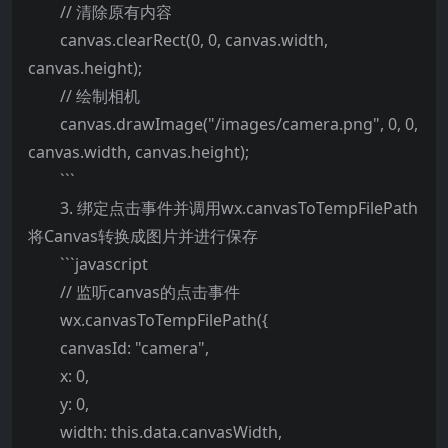
// 清除原有内容
canvas.clearRect(0, 0, canvas.width,
canvas.height);
// 绘制相机
canvas.drawImage("/images/camera.png", 0, 0,
canvas.width, canvas.height);
```
3. 绑定点击事件并调用wx.canvasToTempFilePath
将Canvas转换成图片并进行保存
```javascript
// 监听canvas的点击事件
wx.canvasToTempFilePath({
canvasId: "camera",
x: 0,
y: 0,
width: this.data.canvasWidth,