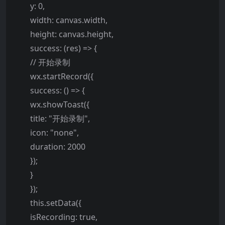
y: 0,
width: canvas.width,
height: canvas.height,
success: (res) => {
// 开始录制
wx.startRecord({
success: () => {
wx.showToast({
title: "开始录制",
icon: "none",
duration: 2000
});
}
});
this.setData({
isRecording: true,