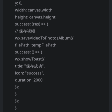
y: 0,
width: canvas.width,
height: canvas.height,
success: (res) => {
// 保存视频
wx.saveVideoToPhotosAlbum({
filePath: tempFilePath,
success: () => {
wx.showToast({
title: "保存成功",
icon: "success",
duration: 2000
});
}
});
}