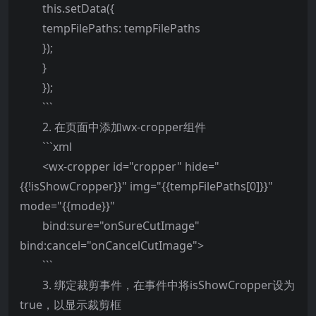
this.setData({
tempFilePaths: tempFilePaths
});
}
});
```
2. 在页面中添加wx-cropper组件
```xml
<wx-cropper id="cropper" hide="
{{!isShowCropper}}" img="{{tempFilePaths[0]}}"
mode="{{mode}}"
bind:sure="onSureCutImage"
bind:cancel="onCancelCutImage">
```
3. 绑定裁剪事件，在事件中将isShowCropper设为
true，以显示裁剪框