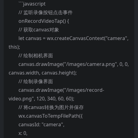
```javascript
// 监听录像按钮点击事件
onRecordVideoTap() {
// 获取canvas对象
let canvas = wx.createCanvasContext("camera",
this);
// 绘制相机界面
canvas.drawImage("/images/camera.png", 0, 0,
canvas.width, canvas.height);
// 绘制录像界面
canvas.drawImage("/images/record-
video.png", 120, 340, 60, 60);
// 将canvas转换为图片并保存
wx.canvasToTempFilePath({
canvasId: "camera",
x: 0,