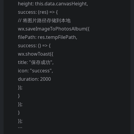
height: this.data.canvasHeight,
success: (res) => {
// 将图片路径存储到本地
wx.saveImageToPhotosAlbum({
filePath: res.tempFilePath,
success: () => {
wx.showToast({
title: "保存成功",
icon: "success",
duration: 2000
});
}
});
}
});
```