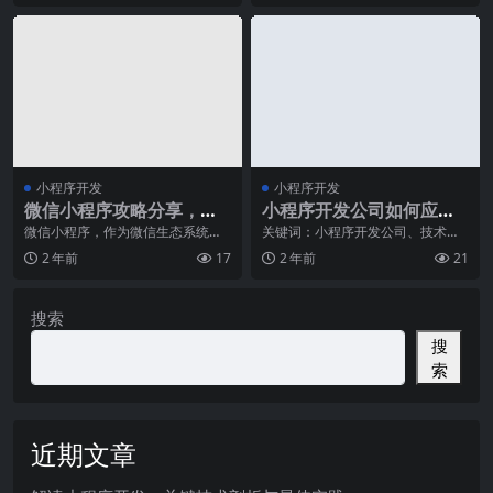
小程序开发
小程序开发
微信小程序攻略分享，助
小程序开发公司如何应对
你成为小程序开发大神
技术风险？
微信小程序，作为微信生态系统的
关键词：小程序开发公司、技术风
一部分，受到了广大开发者和用户
险、应对在当前数字化时代，小程
2 年前
17
2 年前
21
的热爱。它不仅提供了
序开发公司正逐渐崭露
搜索
搜
索
近期文章