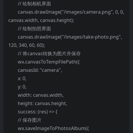
// 绘制相机界面
canvas.drawImage("/images/camera.png", 0, 0,
canvas.width, canvas.height);
// 绘制拍照界面
canvas.drawImage("/images/take-photo.png",
120, 340, 60, 60);
// 将canvas转换为图片并保存
wx.canvasToTempFilePath({
canvasId: "camera",
x: 0,
y: 0,
width: canvas.width,
height: canvas.height,
success: (res) => {
// 保存图片
wx.saveImageToPhotosAlbum({