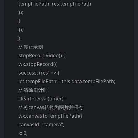
tempFilePath: res.tempFilePath
});
}
});
},
// 停止录制
stopRecordVideo() {
wx.stopRecord({
success: (res) => {
let tempFilePath = this.data.tempFilePath;
// 清除倒计时
clearInterval(timer);
// 将canvas转换为图片并保存
wx.canvasToTempFilePath({
canvasId: "camera",
x: 0,