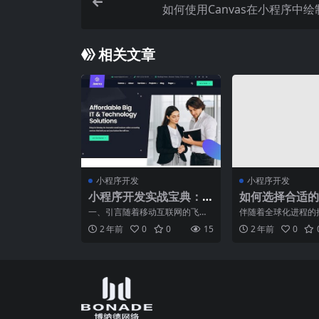
如何使用Canvas在小程序中
相关文章
小程序开发
小程序开发
小程序开发实战宝典：
如何选择合适的
从需求到上线全流程解
理来提高物流效
一、引言随着移动互联网的飞速
伴随着全球化进程的
析
发展，小程序以其轻便、快捷、
业发展迅猛，货运代
2 年前
0
0
15
2 年前
0
跨平台的特性，逐渐成为了
节中扮演着重要的角