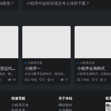
绘制图形？
小程序中如何实现文件上传和下载？
小程序开发
小程序开发
货运代
小程序一
小程序全局样式
率
推进，物流
在当今数字化的时代，移动应用
小程序全局样式：定制化
理在物流环
程序已经成为人们生活中不可或
牌形象在如今移动互联网
0
16
2 年前
0
0
11
2 年前
0
0
色。选
缺的一部分。而小程序作为
下，小程序已经成为了品
快速导航
关于本站
联
小程序开发
网站制作
软件开发
企业网站