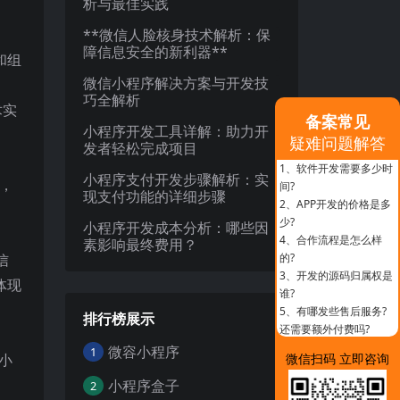
析与最佳实践
**微信人脸核身技术解析：保
障信息安全的新利器**
和组
微信小程序解决方案与开发技
巧全解析
术实
备案常见
小程序开发工具详解：助力开
疑难问题解答
发者轻松完成项目
1、
软件开发需要多少时
小程序支付开发步骤解析：实
，
间?
现支付功能的详细步骤
2、
APP开发的价格是多
少?
小程序开发成本分析：哪些因
4、
合作流程是怎么样
素影响最终费用？
信
的?
3、
开发的源码归属权是
体现
谁?
5、
有哪发些售后服务?
排行榜展示
还需要额外付费吗?
微容小程序
1
小
微信扫码 立即咨询
小程序盒子
2