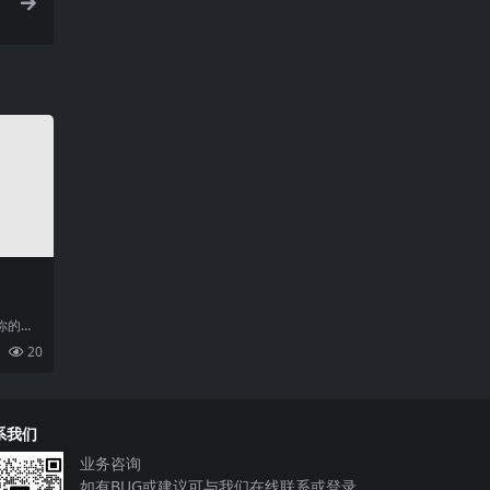
你的品
的浪潮
20
牌
系我们
业务咨询
如有BUG或建议可与我们在线联系或登录