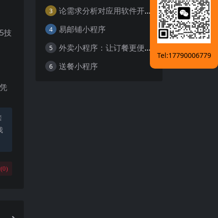
论需求分析对应用软件开发的重要性
3
易邮铺小程序
4
5技
外卖小程序：让订餐更便捷，吃货的福音
5
Tel:17790006779
送餐小程序
6
凭
禁
我
(
0
)