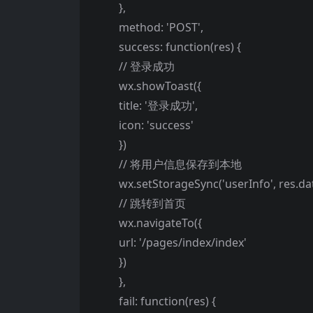
},
method: 'POST',
success: function(res) {
// 登录成功
wx.showToast({
title: '登录成功',
icon: 'success'
})
// 将用户信息保存到本地
wx.setStorageSync('userInfo', res.da
// 跳转到首页
wx.navigateTo({
url: '/pages/index/index'
})
},
fail: function(res) {