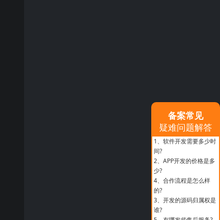
备案常见
疑难问题解答
1、
软件开发需要多少时
间?
2、
APP开发的价格是多
少?
4、
合作流程是怎么样
的?
3、
开发的源码归属权是
谁?
5、
有哪发些售后服务?