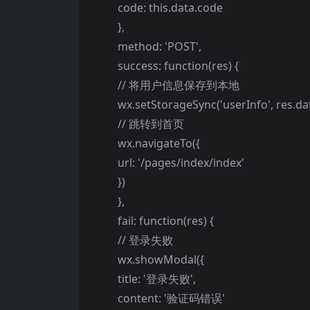
code: this.data.code
},
method: 'POST',
success: function(res) {
// 将用户信息保存到本地
wx.setStorageSync('userInfo', res.da
// 跳转到首页
wx.navigateTo({
url: '/pages/index/index'
})
},
fail: function(res) {
// 登录失败
wx.showModal({
title: '登录失败',
content: '验证码错误'