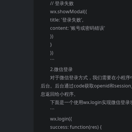
// 登录失败
wx.showModal({
title: '登录失败',
content: '账号或密码错误'
})
}
})
```
2.微信登录
对于微信登录方式，我们需要在小程序中使用
后台。后台通过code获取openid和sess
息返回给小程序。
下面是一个使用wx.login实现微信登
```
wx.login({
success: function(res) {