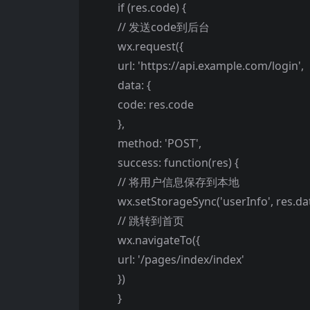
if (res.code) {
// 发送code到后台
wx.request({
url: 'https://api.example.com/login',
data: {
code: res.code
},
method: 'POST',
success: function(res) {
// 将用户信息保存到本地
wx.setStorageSync('userInfo', res.da
// 跳转到首页
wx.navigateTo({
url: '/pages/index/index'
})
}