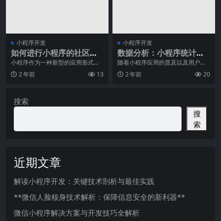
小程序开发
小程序开发
如何进行小程序的社区建
数据分析：小程序统计与
设？
用户行为追踪技巧
小程序作为一种新型的应用形式，
随着小程序应用的普及以及用户对
已经在移动互联网领域占据了重要
优质体验的需求不断提高，针对小
2 年前
13
2 年前
20
地位。随着用户对小程
程序的数据分析和行为
搜索
搜
索
近期文章
解读小程序开发：关键技术剖析与最佳实践
**微信人脸核身技术解析：保障信息安全的新利器**
微信小程序解决方案与开发技巧全解析