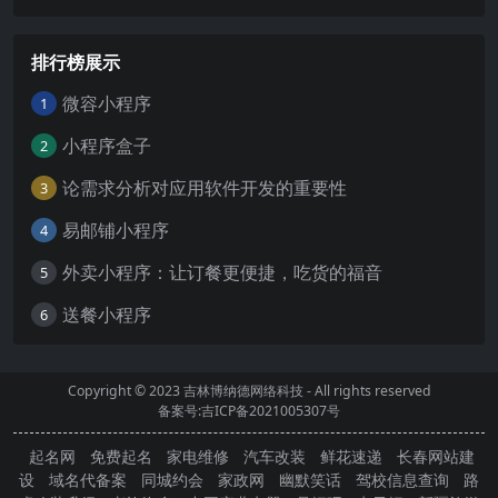
排行榜展示
微容小程序
1
小程序盒子
2
论需求分析对应用软件开发的重要性
3
易邮铺小程序
4
外卖小程序：让订餐更便捷，吃货的福音
5
送餐小程序
6
Copyright © 2023
吉林博纳德网络科技
- All rights reserved
备案号:吉ICP备2021005307号
起名网
免费起名
家电维修
汽车改装
鲜花速递
长春网站建
设
域名代备案
同城约会
家政网
幽默笑话
驾校信息查询
路