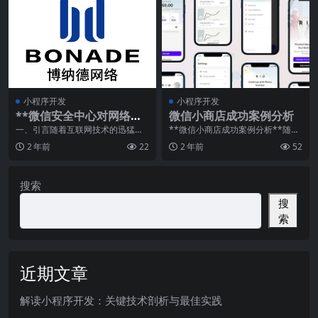
小程序开发
小程序开发
**微信安全中心对网络攻
微信小商店成功案例分析
击的应对策略**
一、引言随着互联网技术的迅猛发
**微信小商店成功案例分析**随着
展，网络攻击已成为当今社会的一
移动互联网的迅猛发展，微信作为
2 年前
22
2 年前
52
大挑战。微信作为全球
中国最大的社交平
搜索
搜
索
近期文章
解读小程序开发：关键技术剖析与最佳实践