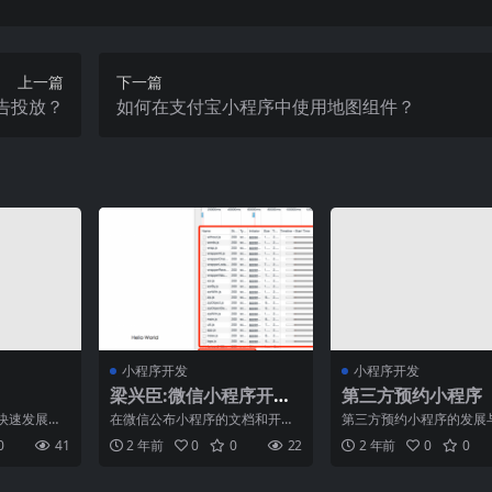
上一篇
下一篇
告投放？
如何在支付宝小程序中使用地图组件？
小程序开发
小程序开发
梁兴臣:微信小程序开发
第三方预约小程序
三宗罪和解决方案
快速发展和
在微信公布小程序的文档和开发
第三方预约小程序的发展
动应用程序
工具后，脉冲软件在第一时间进
探析近年来，随着移动互
0
41
2 年前
0
0
22
2 年前
0
0
法或缺
行了学习和体验，我们发现
迅猛发展，预约服务已成