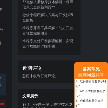
**微信人脸核身技术解析：保障
信息安全的新利器**
中
微信小程序解决方案与开发技巧
全解析
小程序开发工具详解：助力开发
台
者轻松完成项目
小程序支付开发步骤解析：实现
链
支付功能的详细步骤
。
近期评论
备案常见
疑难问题解答
您尚未收到任何评论。
禁
1、
软件开发需要多少时
我
间?
2、
APP开发的价格是多
文章展示
少?
4、
合作流程是怎么样
解读小程序开发：关键技术剖
(
0
)
的?