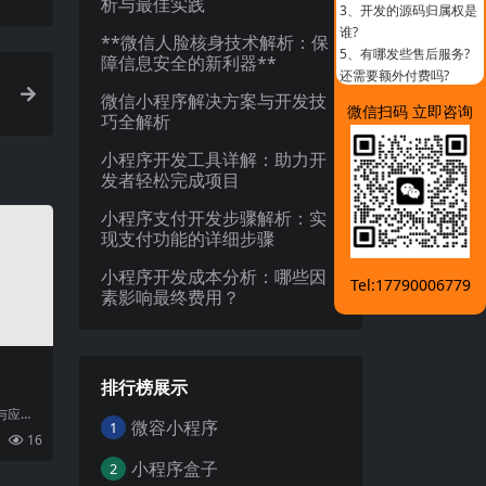
析与最佳实践
3、
开发的源码归属权是
谁?
**微信人脸核身技术解析：保
5、
有哪发些售后服务?
障信息安全的新利器**
还需要额外付费吗?
微信小程序解决方案与开发技
微信扫码 立即咨询
巧全解析
小程序开发工具详解：助力开
发者轻松完成项目
小程序支付开发步骤解析：实
现支付功能的详细步骤
小程序开发成本分析：哪些因
Tel:17790006779
素影响最终费用？
排行榜展示
与应用
微容小程序
1
联网的
16
为
小程序盒子
2