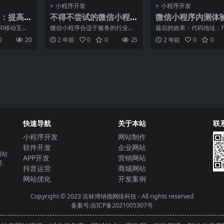
小程序开发
小程序开发
：提高
不得不尝试的微信小程
微信小程序内测体
户体验
序对商家企业是机遇
程：列表的上拉加
和移动互联
微信小程序合适于服务的行业，
最后的效果：代码地址：http
下拉刷新的实现...
序已经成为
如电商行业，微信小程序是新零
github.com/lidong1665
0
20
2 年前
0
0
25
2 年前
0
0
可或缺
售的最好媒介，微信小程序
快速导航
关于本站
联
小程序开发
网站制作
软件开发
企业网站
网站
APP开发
营销网站
营、
抖音运营
商城网站
网站优化
开发案例
Copyright © 2023
吉林博纳德网络科技
- All rights reserved
备案号:吉ICP备2021005307号