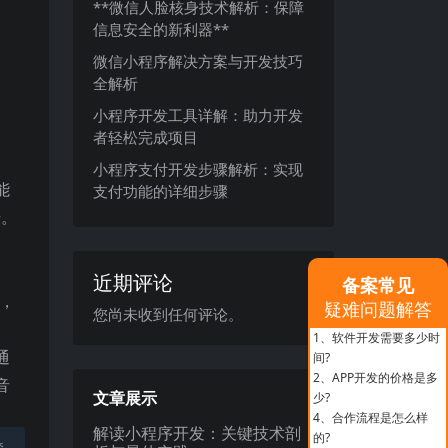
**微信人脸核身技术解析：保障
信息安全的新利器**
微信小程序解决方案与开发技巧
全解析
小程序开发工具详解：助力开发
者轻松完成项目
小程序支付开发步骤解析：实现
能
支付功能的详细步骤
册。
近期评论
备案常见
放，
疑难问题解答
您尚未收到任何评论。
1、
软件开发需要多少时
通
间?
2、
APP开发的价格是多
音
文章展示
少?
4、
合作流程是怎么样
解读小程序开发：关键技术剖
的?
禁