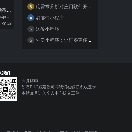
论需求分析对应用软件开发的重要性
3
验教
载和
s://
易邮铺小程序
4
23
送餐小程序
5
外卖小程序：让订餐更便捷，吃货的福音
6
系我们
业务咨询
如有BUG或建议可与我们在线联系或登录
本站账号进入个人中心提交工单