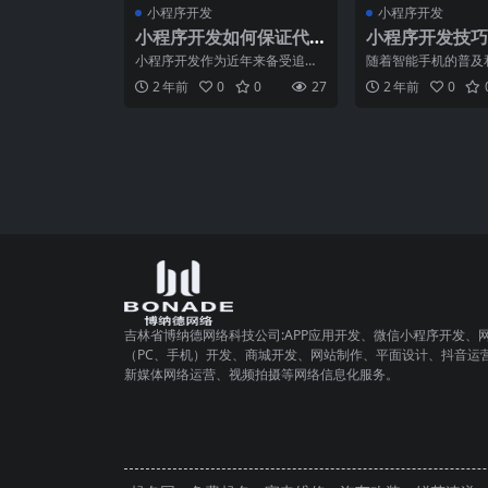
小程序开发
小程序开发
小程序开发如何保证代
小程序开发技巧
码质量？
小程序应用的用
小程序开发作为近年来备受追捧
随着智能手机的普及
的一项技术，已经在各个行业得
网的快速发展，小程
2 年前
0
0
27
2 年前
0
到了广泛应用。然而，与其
了人们日常生活中不
吉林省博纳德网络科技公司:APP应用开发、微信小程序开发、
（PC、手机）开发、商城开发、网站制作、平面设计、抖音运
新媒体网络运营、视频拍摄等网络信息化服务。