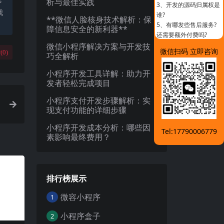
析与最佳实践
3、
开发的源码归属权是
我
谁?
**微信人脸核身技术解析：保
5、
有哪发些售后服务?
障信息安全的新利器**
还需要额外付费吗?
微信小程序解决方案与开发技
微信扫码 立即咨询
(
0
)
巧全解析
小程序开发工具详解：助力开
发者轻松完成项目
小程序支付开发步骤解析：实
现支付功能的详细步骤
小程序开发成本分析：哪些因
Tel:17790006779
素影响最终费用？
排行榜展示
微容小程序
1
小程序盒子
2