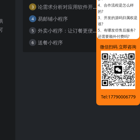
4、
合作流程是怎么样
论需求分析对应用软件开发的重要性
3
的?
3、
开发的源码归属权是
易邮铺小程序
4
供
谁?
可
外卖小程序：让订餐更便捷，吃货的福音
5、
有哪发些售后服务?
5
还需要额外付费吗?
送餐小程序
6
微信扫码 立即咨询
Tel:17790006779