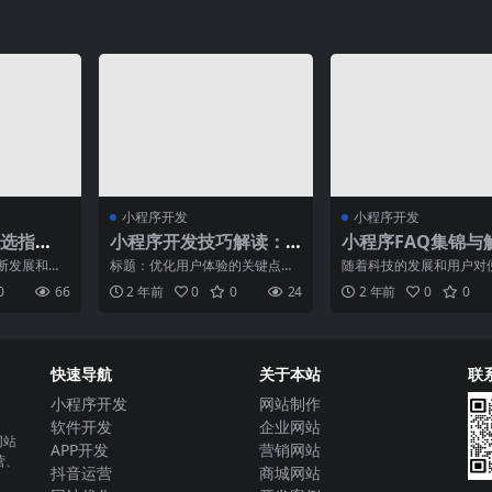
小程序开发
小程序开发
选指
小程序开发技巧解读：
小程序FAQ集锦与
键点
优化用户体验的几个关
断发展和普
标题：优化用户体验的关键点，
随着科技的发展和用户对
键点
开始重视网
探寻小程序开发技巧随着移动互
需求增加，小程序成为了
0
66
2 年前
0
0
24
2 年前
0
0
业的网
联网的快速发展，小程序成
务和商业活动的重要组成
快速导航
关于本站
联
小程序开发
网站制作
软件开发
企业网站
网站
APP开发
营销网站
营、
抖音运营
商城网站