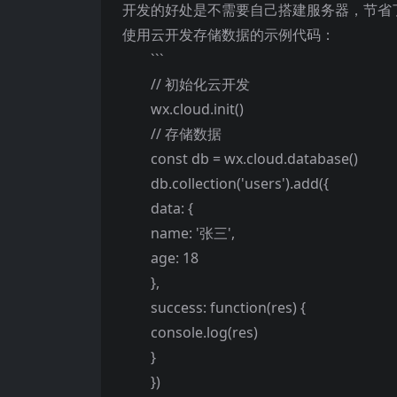
开发的好处是不需要自己搭建服务器，节省
使用云开发存储数据的示例代码：
```
// 初始化云开发
wx.cloud.init()
// 存储数据
const db = wx.cloud.database()
db.collection('users').add({
data: {
name: '张三',
age: 18
},
success: function(res) {
console.log(res)
}
})