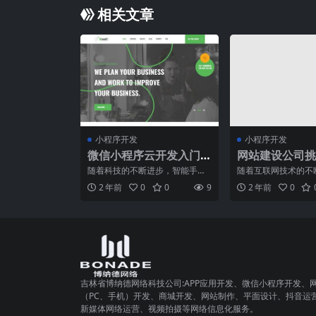
相关文章
小程序开发
小程序开发
微信小程序云开发入门
网站建设公司挑
指南：开创小程序的新
南：了解这些关
随着科技的不断进步，智能手机
随着互联网技术的不
篇章
已经成为人们日常生活中必不可
及，越来越多的企业
2 年前
0
0
9
2 年前
0
缺的一部分。而在这个移动
络营销，纷纷寻求专
吉林省博纳德网络科技公司:APP应用开发、微信小程序开发、
（PC、手机）开发、商城开发、网站制作、平面设计、抖音运
新媒体网络运营、视频拍摄等网络信息化服务。