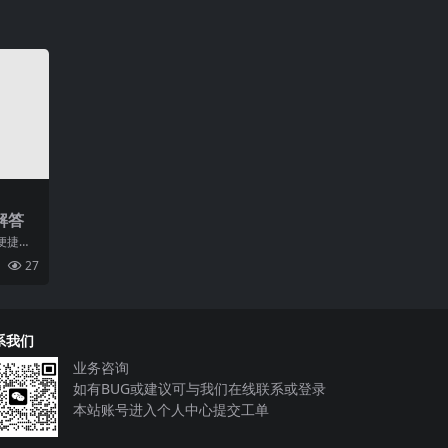
解答
便捷的
线上服
27
部
系我们
业务咨询
如有BUG或建议可与我们在线联系或登录
本站账号进入个人中心提交工单