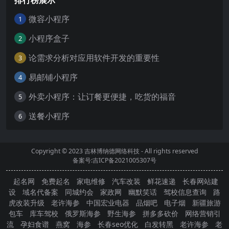
排行榜展示
微容小程序
1
小程序盒子
2
论需求分析对应用软件开发的重要性
3
易邮铺小程序
4
外卖小程序：让订餐更便捷，吃货的福音
5
送餐小程序
6
Copyright © 2023
吉林博纳德网络科技
- All rights reserved
备案号:吉ICP备2021005307号
起名网
免费起名
家电维修
汽车改装
鲜花速递
长春网站建
设
域名代备案
同城约会
家政网
幽默笑话
驾校信息查询
路
虎改装升级
老许海参
中国宏业电器
品烟吧
电子烟
新疆旅游
包车
库车驾校
俄罗斯海参
野生海参
拼多多砍价
网络营销引
流
孕妇食谱
燕窝
海参
长春seo优化
白发转黑
老许海参
老