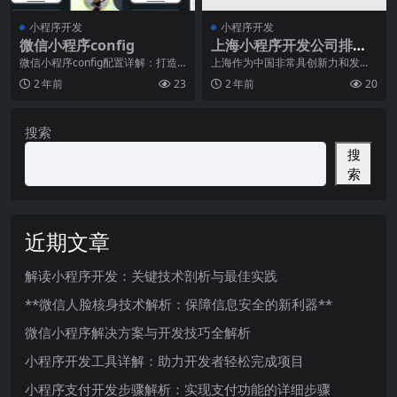
小程序开发
小程序开发
微信小程序config
上海小程序开发公司排行
榜
微信小程序config配置详解：打造
上海作为中国非常具创新力和发展
高效可靠的小程序开发环境作为目
活力的城市之一，一直以来都是众
2 年前
23
2 年前
20
前非常为流行的
多企业和创业者的热门
搜索
搜
索
近期文章
解读小程序开发：关键技术剖析与最佳实践
**微信人脸核身技术解析：保障信息安全的新利器**
微信小程序解决方案与开发技巧全解析
小程序开发工具详解：助力开发者轻松完成项目
小程序支付开发步骤解析：实现支付功能的详细步骤