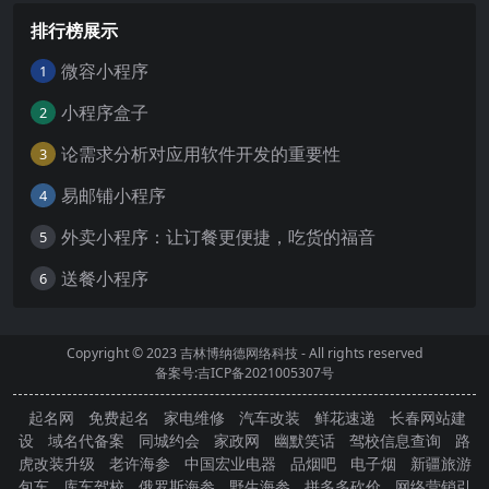
排行榜展示
微容小程序
1
小程序盒子
2
论需求分析对应用软件开发的重要性
3
易邮铺小程序
4
外卖小程序：让订餐更便捷，吃货的福音
5
送餐小程序
6
Copyright © 2023
吉林博纳德网络科技
- All rights reserved
备案号:吉ICP备2021005307号
起名网
免费起名
家电维修
汽车改装
鲜花速递
长春网站建
设
域名代备案
同城约会
家政网
幽默笑话
驾校信息查询
路
虎改装升级
老许海参
中国宏业电器
品烟吧
电子烟
新疆旅游
包车
库车驾校
俄罗斯海参
野生海参
拼多多砍价
网络营销引