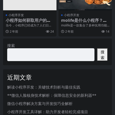
小程序开发
小程序开发
小程序如何获取用户的地
molife是什么小程序？有
理位置信息？
哪些功能？
当今，小程序已经成为了人们日常
molife是一款集合了多种实用功能
生活中必不可少的工具之一。随着
的小程序。作为一款集成性应用，
2 年前
24
2 年前
14
小程序市场的不断扩大
molife在
搜索
搜
索
近期文章
解读小程序开发：关键技术剖析与最佳实践
**微信人脸核身技术解析：保障信息安全的新利器**
微信小程序解决方案与开发技巧全解析
小程序开发工具详解：助力开发者轻松完成项目