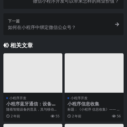
微信小程序开发可以带来怎样的商业价值？
下一篇
如何在小程序中绑定微信公众号？
相关文章
小程序开发
小程序开发
小程序蓝牙通信：设备连
小程序信息收集
接与数据传输
随着智能设备的普及，其与移动终
标题：《小程序 信息收集》—— 打
端的互联变得越来越普遍。而蓝牙
造智能化数据管理平台随着移动互
2 年前
55
2 年前
56
作为一种低功耗的无线
联网的快速发展，