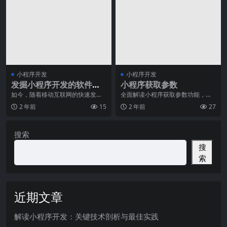
小程序开发
小程序开发
发掘小程序开发的软件选
小程序获取参数
择技巧
如今，随着移动互联网的快速发
全面解读小程序获取参数功能，助
展，小程序成为了企业营销的热门
力企业营销转型升级​近年来，随着
2 年前
15
2 年前
27
工具。然而，当我们决定
新技术的快速发展，
搜索
搜
索
近期文章
解读小程序开发：关键技术剖析与最佳实践