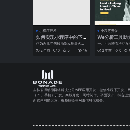
小程序开发
小程序开发
如何实现小程序中的下
We分析工具助
拉刷新和上拉加载？
握微信大数据
作为近几年来移动端应用最火热
一、引言随着移动互
的技术之一，小程序在各个领域
发展，微信已经成为
2 年前
0
0
16
2 年前
0
都已经开始得到广泛应用。
沟通的重要桥梁，同
吉林省博纳德网络科技公司:APP应用开发、微信小程序开发、
（PC、手机）开发、商城开发、网站制作、平面设计、抖音运
新媒体网络运营、视频拍摄等网络信息化服务。