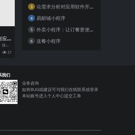
论需求分析对应用软件开发的重要性
3
易邮铺小程序
4
外卖小程序：让订餐更便捷，吃货的福音
5
何应
送餐小程序
6
、技术
时代，
21
露
系我们
业务咨询
如有BUG或建议可与我们在线联系或登录
本站账号进入个人中心提交工单