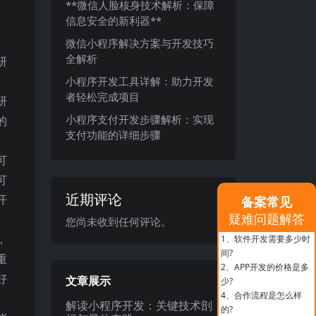
**微信人脸核身技术解析：保障
信息安全的新利器**
微信小程序解决方案与开发技巧
全解析
研
小程序开发工具详解：助力开发
者轻松完成项目
研
小程序支付开发步骤解析：实现
的
支付功能的详细步骤
可
可
近期评论
开
备案常见
疑难问题解答
您尚未收到任何评论。
，
1、
软件开发需要多少时
间?
重
2、
APP开发的价格是多
好
文章展示
少?
4、
合作流程是怎么样
解读小程序开发：关键技术剖
的?