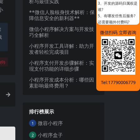
能
析与最佳实践
3、
开发的源码归属权是
小
谁?
**微信人脸核身技术解析：保
5、
有哪发些售后服务?
障信息安全的新利器**
还需要额外付费吗?
微信小程序解决方案与开发技
禁
微信扫码 立即咨询
巧全解析
我
小程序开发工具详解：助力开
发者轻松完成项目
小程序支付开发步骤解析：实
(
0
)
现支付功能的详细步骤
小程序开发成本分析：哪些因
Tel:17790006779
素影响最终费用？
排行榜展示
微容小程序
1
小程序盒子
2