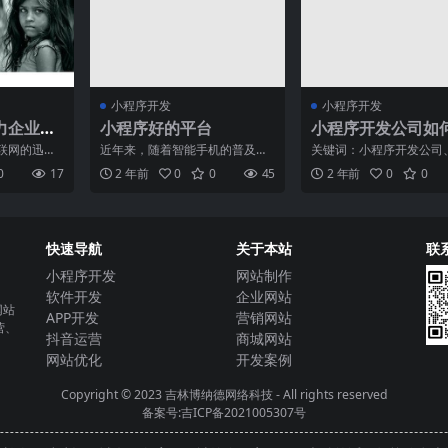
小程序开发
小程序开发
力企业掌
小程序好的平台
小程序开发公司如
对技术风险？
联网的迅猛
近年来，随着智能手机的普及和
关键词：小程序开发公司
企业与用户
移动互联网的发展，小程序成为
风险、应对在当前数字化
0
17
2 年前
0
0
45
2 年前
0
0
时也是
了一种受欢迎的应用形式。
小程序开发公司正逐渐崭
快速导航
关于本站
联
小程序开发
网站制作
软件开发
企业网站
网站
APP开发
营销网站
营、
抖音运营
商城网站
网站优化
开发案例
Copyright © 2023
吉林博纳德网络科技
- All rights reserved
备案号:吉ICP备2021005307号