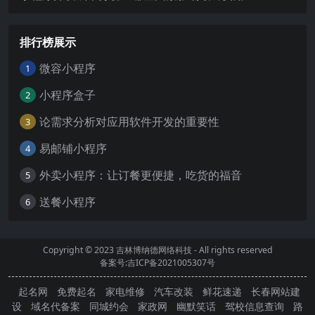
排行榜展示
微容小程序
1
小程序盒子
2
论需求分析对应用软件开发的重要性
3
易邮铺小程序
4
外卖小程序：让订餐更便捷，吃货的福音
5
送餐小程序
6
Copyright © 2023
吉林博纳德网络科技
- All rights reserved
备案号:吉ICP备2021005307号
起名网
免费起名
家电维修
汽车改装
鲜花速递
长春网站建
设
域名代备案
同城约会
家政网
幽默笑话
驾校信息查询
路