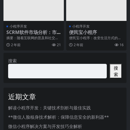
小程序开发
小程序开发
SCRM软件市场分析：市
便民宝小程序
场细分与目标客户定位分
摘要：随着互联网的普及和社交媒
便民宝小程序：改变生活方式的智
体的兴起，企业面对的市场环境日
能工具随着移动互联网的发展和智
析
2 年前
21
2 年前
16
益复杂和竞争激烈。为
能手机的普及，手机应
搜索
搜
索
近期文章
解读小程序开发：关键技术剖析与最佳实践
**微信人脸核身技术解析：保障信息安全的新利器**
微信小程序解决方案与开发技巧全解析